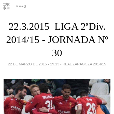
MA+S
22.3.2015  LIGA 2ªDiv.
2014/15 - JORNADA Nº
30
22 DE MARZO DE 2015 - 19:13
-
REAL ZARAGOZA 2014/15