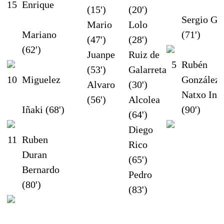
15
Enrique
(15')
(20')
Sergio Gil
Mario
Lolo
Mariano
(71')
(47')
(28')
(62')
Juanpe
Ruiz de
5
Rubén
(53')
Galarreta
10
Miguelez
González
Alvaro
(30')
Natxo Ins
(56')
Alcolea
Iñaki (68')
(90')
(64')
Diego
11
Ruben
Rico
Duran
(65')
Bernardo
Pedro
(80')
(83')