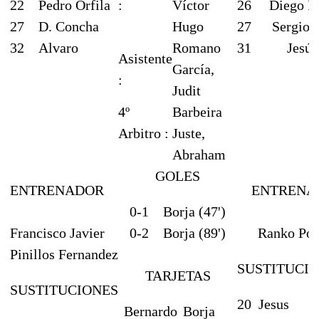
22
Pedro Orfila
:
Víctor
26
Diego R
27
D. Concha
Hugo
27
Sergio 
32
Alvaro
Romano
31
Jesús
Asistente
García,
:
Judit
4º
Barbeira
Arbitro :
Juste,
Abraham
GOLES
ENTRENADOR
ENTRENA
0-1
Borja (47')
Francisco Javier
0-2
Borja (89')
Ranko Pop
Pinillos Fernandez
SUSTITUCI
TARJETAS
SUSTITUCIONES
20
Jesus
Bernardo
Borja