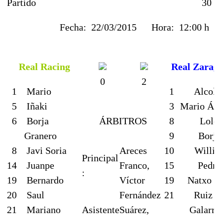
Partido
30
Fecha:
22/03/2015
Hora:
12:00 h
Real Racing
Real Zarag
0
2
1
Mario
1
Alcole
5
Iñaki
3
Mario Álv
6
Borja
ÁRBITROS
8
Lolo
Granero
9
Borja
8
Javi Soria
Areces
10
Willia
Principal
14
Juanpe
Franco,
15
Pedro
:
19
Bernardo
Víctor
19
Natxo I
20
Saul
Fernández
21
Ruiz d
21
Mariano
Asistente
Suárez,
Galarre