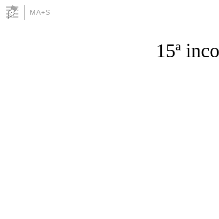
MA+S
15ª inc