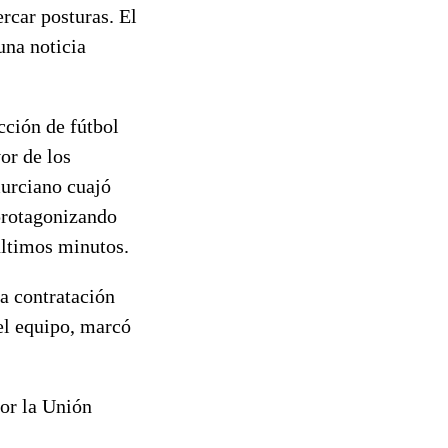
rcar posturas. El
una noticia
cción de fútbol
or de los
murciano cuajó
protagonizando
últimos minutos.
a contratación
el equipo, marcó
por la Unión