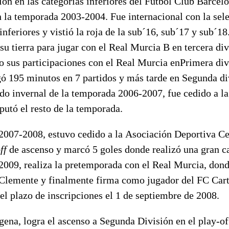
ión en las categorías inferiores del Fútbol Club Barcel
n la temporada 2003-2004. Fue internacional con la sel
inferiores y vistió la roja de la sub´16, sub´17 y sub´18
 su tierra para jugar con el Real Murcia B en tercera di
o sus participaciones con el Real Murcia enPrimera div
ó 195 minutos en 7 partidos y más tarde en Segunda di
do invernal de la temporada 2006-2007, fue cedido a l
putó el resto de la temporada.
2007-2008, estuvo cedido a la Asociación Deportiva Ce
ff
de ascenso y marcó 5 goles donde realizó una gran c
009, realiza la pretemporada con el Real Murcia, dond
r Clemente y finalmente firma como jugador del FC Car
 el plazo de inscripciones el 1 de septiembre de 2008.
ena, logra el ascenso a Segunda División en el play-of