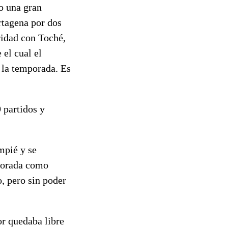
o una gran
rtagena por dos
ridad con Toché,
 el cual el
 la temporada. Es
 partidos y
mpié y se
porada como
, pero sin poder
or quedaba libre