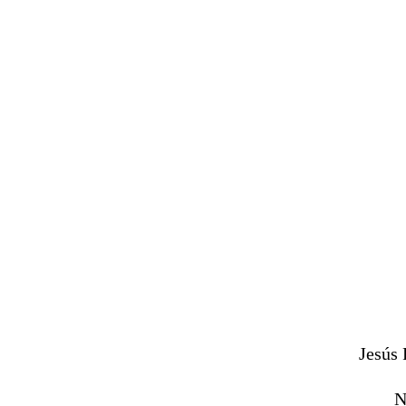
Jesús 
N