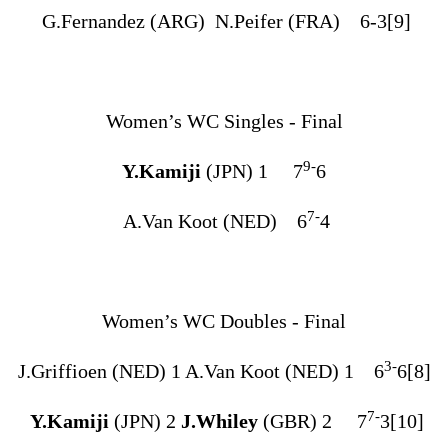
G.Fernandez (ARG) N.Peifer (FRA) 6-3[9]
Women’s WC Singles - Final
9-
Y.Kamiji
(JPN) 1 7
6
7-
A.Van Koot (NED) 6
4
Women’s WC Doubles - Final
3-
J.Griffioen (NED) 1 A.Van Koot (NED) 1 6
6[8]
7-
Y.Kamiji
(JPN) 2
J.Whiley
(GBR) 2 7
3[10]