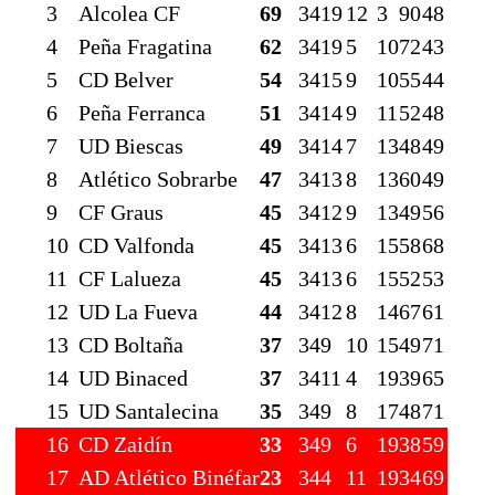
3
Alcolea CF
69
34
19
12
3
90
48
4
Peña Fragatina
62
34
19
5
10
72
43
5
CD Belver
54
34
15
9
10
55
44
6
Peña Ferranca
51
34
14
9
11
52
48
7
UD Biescas
49
34
14
7
13
48
49
8
Atlético Sobrarbe
47
34
13
8
13
60
49
9
CF Graus
45
34
12
9
13
49
56
10
CD Valfonda
45
34
13
6
15
58
68
11
CF Lalueza
45
34
13
6
15
52
53
12
UD La Fueva
44
34
12
8
14
67
61
13
CD Boltaña
37
34
9
10
15
49
71
14
UD Binaced
37
34
11
4
19
39
65
15
UD Santalecina
35
34
9
8
17
48
71
16
CD Zaidín
33
34
9
6
19
38
59
17
AD Atlético Binéfar
23
34
4
11
19
34
69