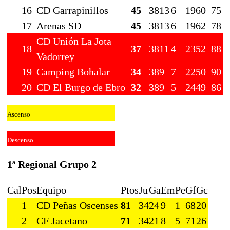
16
CD Garrapinillos
45
38
13
6
19
60
75
17
Arenas SD
45
38
13
6
19
62
78
CD Unión La Jota
18
37
38
11
4
23
52
88
Vadorrey
19
Camping Bohalar
34
38
9
7
22
50
90
20
CD El Burgo de Ebro
32
38
9
5
24
49
86
Ascenso
Descenso
1ª Regional Grupo 2
Cal
Pos
Equipo
Ptos
Ju
Ga
Em
Pe
Gf
Gc
1
CD Peñas Oscenses
81
34
24
9
1
68
20
2
CF Jacetano
71
34
21
8
5
71
26