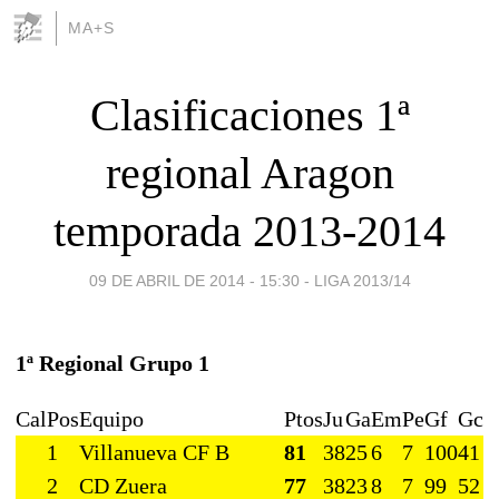
MA+S
Clasificaciones 1ª
regional Aragon
temporada 2013-2014
09 DE ABRIL DE 2014 - 15:30
-
LIGA 2013/14
1ª Regional Grupo 1
Cal
Pos
Equipo
Ptos
Ju
Ga
Em
Pe
Gf
Gc
1
Villanueva CF B
81
38
25
6
7
100
41
2
CD Zuera
77
38
23
8
7
99
52