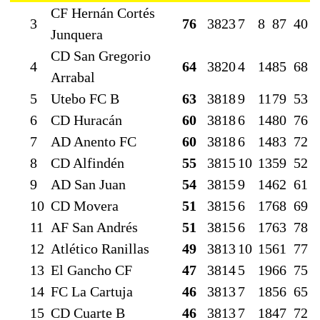
CF Hernán Cortés
3
76
38
23
7
8
87
40
Junquera
CD San Gregorio
4
64
38
20
4
14
85
68
Arrabal
5
Utebo FC B
63
38
18
9
11
79
53
6
CD Huracán
60
38
18
6
14
80
76
7
AD Anento FC
60
38
18
6
14
83
72
8
CD Alfindén
55
38
15
10
13
59
52
9
AD San Juan
54
38
15
9
14
62
61
10
CD Movera
51
38
15
6
17
68
69
11
AF San Andrés
51
38
15
6
17
63
78
12
Atlético Ranillas
49
38
13
10
15
61
77
13
El Gancho CF
47
38
14
5
19
66
75
14
FC La Cartuja
46
38
13
7
18
56
65
15
CD Cuarte B
46
38
13
7
18
47
72