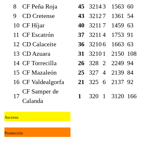
8
CF Peña Roja
45
32
14
3
15
63
60
9
CD Cretense
43
32
12
7
13
61
54
10
CF Híjar
40
32
11
7
14
59
63
11
CF Escatrón
37
32
11
4
17
53
91
12
CD Calaceite
36
32
10
6
16
63
63
13
CD Azuara
31
32
10
1
21
50
108
14
CF Torrecilla
26
32
8
2
22
49
94
15
CF Mazaleón
25
32
7
4
21
39
84
16
CF Valdealgorfa
21
32
5
6
21
37
92
CF Samper de
17
1
32
0
1
31
20
166
Calanda
Ascenso
Promoción