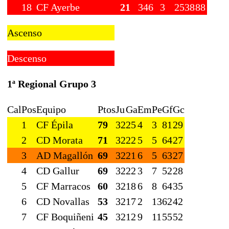
18
CF Ayerbe
21
34
6
3
25
38
88
Ascenso
Descenso
1ª Regional Grupo 3
Cal
Pos
Equipo
Ptos
Ju
Ga
Em
Pe
Gf
Gc
1
CF Épila
79
32
25
4
3
81
29
2
CD Morata
71
32
22
5
5
64
27
3
AD Magallón
69
32
21
6
5
63
27
4
CD Gallur
69
32
22
3
7
52
28
5
CF Marracos
60
32
18
6
8
64
35
6
CD Novallas
53
32
17
2
13
62
42
7
CF Boquiñeni
45
32
12
9
11
55
52