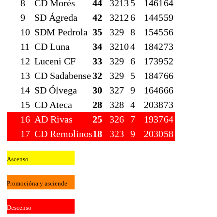
8
CD Morés
44
32
13
5
14
61
64
9
SD Ágreda
42
32
12
6
14
45
59
10
SDM Pedrola
35
32
9
8
15
45
56
11
CD Luna
34
32
10
4
18
42
73
12
Luceni CF
33
32
9
6
17
39
52
13
CD Sadabense
32
32
9
5
18
47
66
14
SD Ólvega
30
32
7
9
16
46
66
15
CD Ateca
28
32
8
4
20
38
73
16
AD Rivas
25
32
6
7
19
37
64
17
CD Remolinos
18
32
3
9
20
30
58
Ascenso
Promocióna y asciende
Descenso