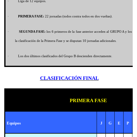
·
Liga de 12 equipos
.
·
PRIMERA FASE
:
22 jornadas (todos contra todos en dos vueltas)
.
·
SEGUNDA FASE
:
los 6 primeros de la fase anterior acceden al
GRUPO A
y los 6 
la clasificación de la Primera Fase y se disputan 10 jornadas adicionales
.
·
Los dos últimos clasificados del Grupo B descienden directamente
.
CLASIFICACIÓN FINAL
PRIMERA FASE
Equipos
J
G
E
P
F