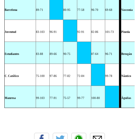
Barcelona
89-71
80-95
77-58
96-70
69-68
Vasconia
Juventud
83-103
96-91
92-91
82-86
101-73
Pineda
Estudiantes
83-88
89-66
90-75
87-64
96-71
Breogán
C. Católico
75-100
97-86
77-82
72-84
99-78
Náutico
Manresa
99-103
77-91
75-57
99-77
100-80
Águilas