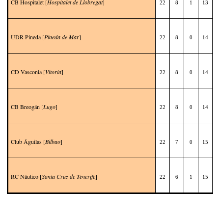
CB Hospitalet [
Hospitalet de Llobregat
]
22
8
1
13
1
UDR Pineda [
Pineda de Mar
]
22
8
0
14
1
CD Vasconia [
Vitoria
]
22
8
0
14
1
CB Breogán [
Lugo
]
22
8
0
14
1
Club Águilas [
Bilbao
]
22
7
0
15
1
RC Náutico [
Santa Cruz de Tenerife
]
22
6
1
15
1