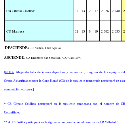
CB Círculo Católico*
32
13
2
17
2.626
2.740
28
CD Manresa
32
13
0
19
2.582
2.633
26
DESCIENDE:
RC Náutico
, Club Águilas.
ASCIENDE:
CA Dicoproga San Sebastián,
ADC Castilla**
.
[
NOTA
:
Alegando falta de interés deportivo y económico, ninguno de los equipos del
Grupo A clasificados para la Copa Korać (C3) de la siguiente temporada participará en esta
competición europea
.]
*
CB Círculo Católico participará en la siguiente temporada con el nombre de CB
Cotonificio
.
**
ADC Castilla participará en la siguiente temporada con el nombre de CB Valladolid
.