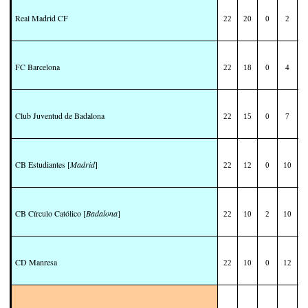
Real Madrid CF
22
20
0
2
2
FC Barcelona
22
18
0
4
1
Club Juventud de Badalona
22
15
0
7
1
CB Estudiantes [
Madrid
]
22
12
0
10
1
CB Círculo Católico [
Badalona
]
22
10
2
10
1
CD Manresa
22
10
0
12
1