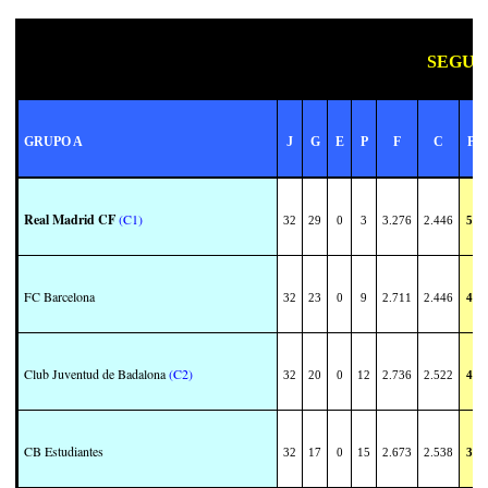
SEGUN
GRUPO A
J
G
E
P
F
C
Pt
Real Madrid CF
(C1)
32
29
0
3
3.276
2.446
58
FC Barcelona
32
23
0
9
2.711
2.446
46
Club Juventud de Badalona
(C2)
32
20
0
12
2.736
2.522
40
CB Estudiantes
32
17
0
15
2.673
2.538
34