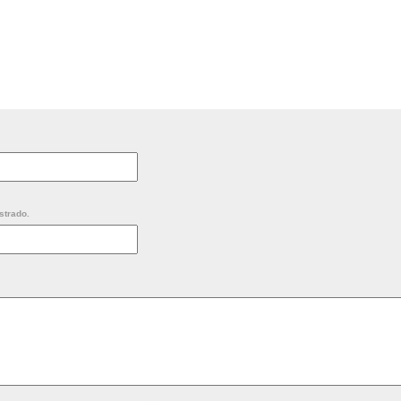
strado.