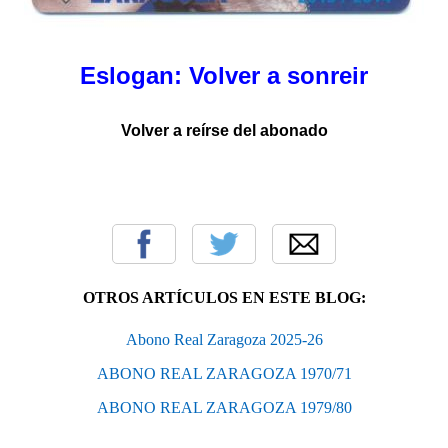
Eslogan: Volver a sonreir
Volver a reírse del abonado
OTROS ARTÍCULOS EN ESTE BLOG:
Abono Real Zaragoza 2025-26
ABONO REAL ZARAGOZA 1970/71
ABONO REAL ZARAGOZA 1979/80