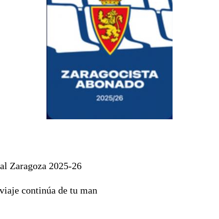
al Zaragoza 2025-26
 viaje continúa de tu man