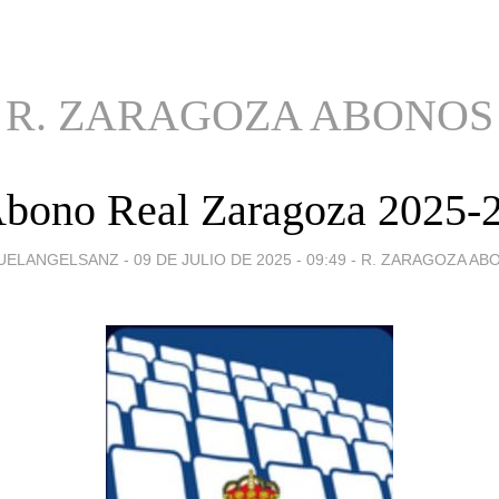
R. ZARAGOZA ABONOS
bono Real Zaragoza 2025-
UELANGELSANZ -
09 DE JULIO DE 2025 - 09:49
-
R. ZARAGOZA AB