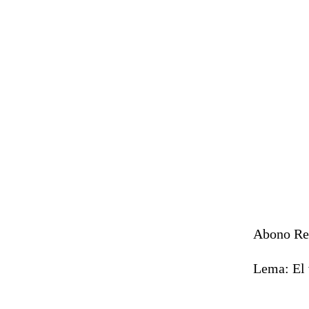
Abono Re
Lema:
El