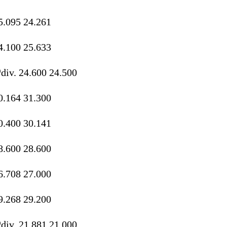
5.095 24.261
4.100 25.633
ªdiv. 24.600 24.500
0.164 31.300
0.400 30.141
8.600 28.600
6.708 27.000
9.268 29.200
ªdiv. 21.881 21.000