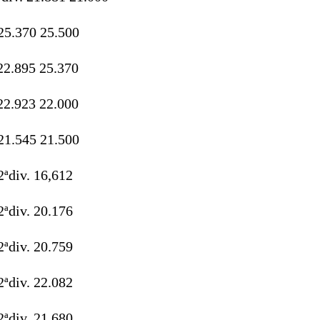
25.370 25.500
22.895 25.370
22.923 22.000
21.545 21.500
2ªdiv. 16,612
2ªdiv. 20.176
2ªdiv. 20.759
2ªdiv. 22.082
2ªdiv. 21.680