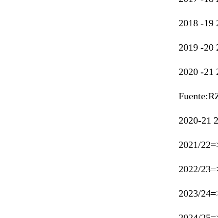
2018 -19 
2019 -20 
2020 -21 
Fuente:R
2020
-21
2
2021/22=>
2022/23=>
2023/24=>
2024/25=