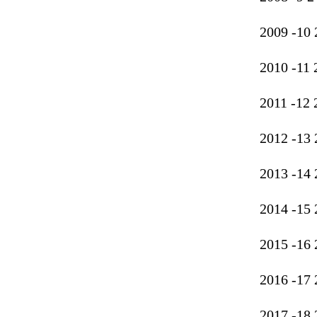
2009 -10 
2010 -11 
2011 -12 
2012 -13 
2013 -14 
2014 -15 
2015 -16 
2016 -17 
2017 -18 