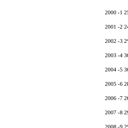
2000 -1 2
2001 -2 2
2002 -3 2
2003 -4 3
2004 -5 3
2005 -6 2
2006 -7 2
2007 -8 2
2008 -9 2