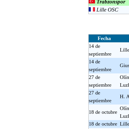
Trabzonspor
Lille OSC
Fecha
14 de
Lill
septiembre
14 de
Giu
septiembre
27 de
Olí
septiembre
Luz
27 de
H. 
septiembre
Olí
18 de octubre
Luz
18 de octubre
Lill