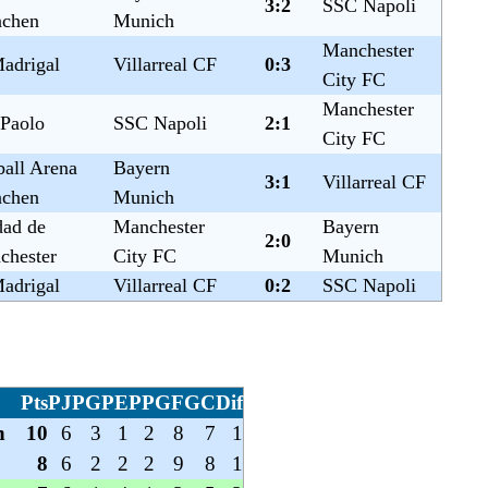
3:2
SSC Napoli
chen
Munich
Manchester
adrigal
Villarreal CF
0:3
City FC
Manchester
 Paolo
SSC Napoli
2:1
City FC
all Arena
Bayern
3:1
Villarreal CF
chen
Munich
dad de
Manchester
Bayern
2:0
chester
City FC
Munich
adrigal
Villarreal CF
0:2
SSC Napoli
Pts
PJ
PG
PE
PP
GF
GC
Dif
n
10
6
3
1
2
8
7
1
8
6
2
2
2
9
8
1