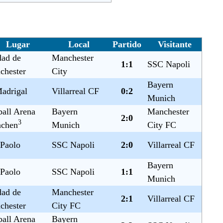
Lugar
Local
Partido
Visitante
dad de
Manchester
1:1
SSC Napoli
chester
City
Bayern
adrigal
Villarreal CF
0:2
Munich
all Arena
Bayern
Manchester
2:0
3
chen
Munich
City FC
 Paolo
SSC Napoli
2:0
Villarreal CF
Bayern
 Paolo
SSC Napoli
1:1
Munich
dad de
Manchester
2:1
Villarreal CF
chester
City FC
all Arena
Bayern