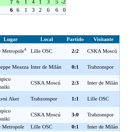
7
6
1
4
1
3
5
-2
6
6
1
3
2
6
6
0
Lugar
Local
Partido
Visitante
4
e Metropole
Lille OSC
2:2
CSKA Moscú
seppe Meazza
Inter de Milán
0:1
Trabzonspor
mpico
CSKA Moscú
2:3
Inter de Milán
hniki
Avni Aker
Trabzonspor
1:1
Lille OSC
mpico
CSKA Moscú
3:0
Trabzonspor
hniki
e Metropole
Lille OSC
0:1
Inter de Milán