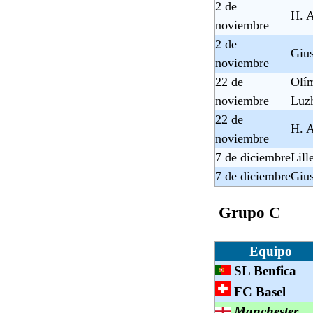
2 de
H. 
noviembre
2 de
Giu
noviembre
22 de
Olí
noviembre
Luz
22 de
H. 
noviembre
7 de diciembre
Lill
7 de diciembre
Giu
Grupo C
Equipo
SL Benfica
FC Basel
Manchester