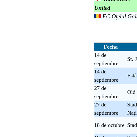
United
FC Oțelul Gal
Fecha
14 de
St. 
septiembre
14 de
Está
septiembre
27 de
Old 
septiembre
27 de
Stad
septiembre
Naţi
18 de octubre
Stad