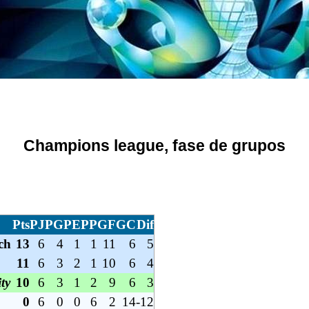
Champions league, fase de grupos
Pts
PJ
PG
PE
PP
GF
GC
Dif
ch
13
6
4
1
1
11
6
5
11
6
3
2
1
10
6
4
ty
10
6
3
1
2
9
6
3
0
6
0
0
6
2
14
-12