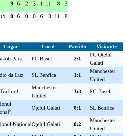
9
6
2
3
1
11
8
3
ați
0
6
0
0
6
3
11
-8
Lugar
Local
Partido
Visitante
FC Oțelul
Jakob Park
FC Basel
2:1
Galați
Manchester
dio da Luz
SL Benfica
1:1
United
Manchester
Trafford
3:3
FC Basel
United
ionul
Oțelul Galați
0:1
SL Benfica
5
onal
Manchester
ionul Naţional
Oțelul Galați
0:2
United