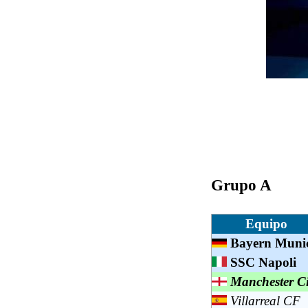
Grupo A
Equipo
Bayern Muni
SSC Napoli
Manchester Ci
Villarreal CF