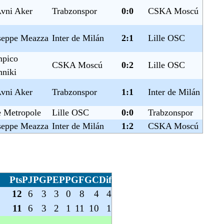
Avni Aker
Trabzonspor
0:0
CSKA Moscú
seppe Meazza
Inter de Milán
2:1
Lille OSC
mpico
CSKA Moscú
0:2
Lille OSC
hniki
Avni Aker
Trabzonspor
1:1
Inter de Milán
e Metropole
Lille OSC
0:0
Trabzonspor
seppe Meazza
Inter de Milán
1:2
CSKA Moscú
Pts
PJ
PG
PE
PP
GF
GC
Dif
12
6
3
3
0
8
4
4
11
6
3
2
1
11
10
1