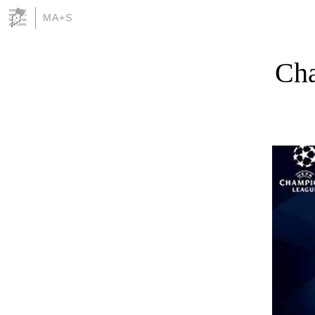
MA+S
Cha