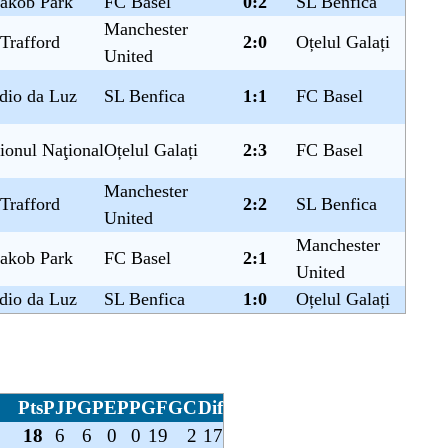
Jakob Park
FC Basel
0:2
SL Benfica
Manchester
Trafford
2:0
Oțelul Galați
United
dio da Luz
SL Benfica
1:1
FC Basel
ionul Naţional
Oțelul Galați
2:3
FC Basel
Manchester
Trafford
2:2
SL Benfica
United
Manchester
Jakob Park
FC Basel
2:1
United
dio da Luz
SL Benfica
1:0
Oțelul Galați
Pts
PJ
PG
PE
PP
GF
GC
Dif
18
6
6
0
0
19
2
17