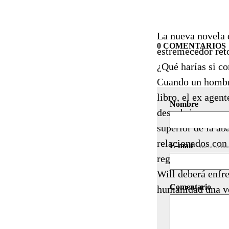
La nueva novela 
0 COMENTARIOS
estremecedor reto
¿Qué harías si co
Cuando un hombre
libro, el ex agen
Nombre
descubrir un secr
superior de la ab
relacionados con 
E-mail
No será mo
registrada: el 9 
Will deberá enfre
Comentario
humanidad una ve