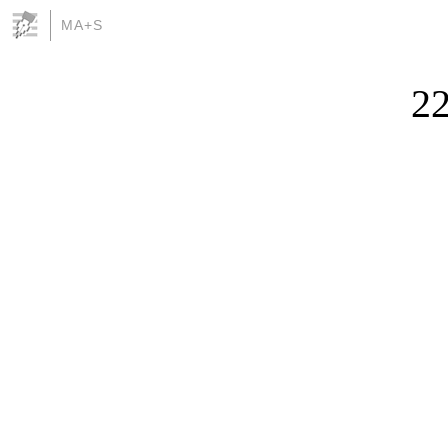
MA+S
22