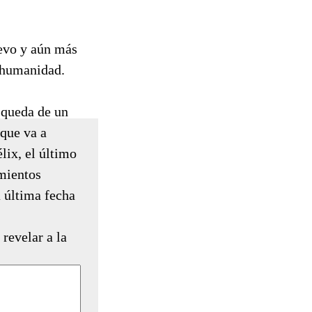
evo y aún más
a humanidad.
squeda de un
 que va a
lix, el último
imientos
a última fecha
 revelar a la