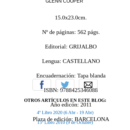
GLENN COOPER
15.0x23.0cm.
Nº de páginas:
562 págs.
Editorial:
GRIJALBO
Lengua:
CASTELLANO
Encuadernación:
Tapa blanda
ISBN:
9788425346088
OTROS ARTÍCULOS EN ESTE BLOG:
Año edicón:
2011
4º Libro 2020 (6 Abr - 19 Abr)
Plaza de edición:
BARCELONA
15º Libro 2010 (9 de Octubre)