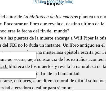
15 Libro 2009 (25de Julio)
Sinopsis
del autor de
La biblioteca de los muertos
plantea un nu
: Encontrar un libro que revela el destino ultimo de l
nocieras la fecha del fin del mundo?
 a las puertas de la muerte encarga a Will Piper la bú
te del FBI no lo duda un instante. Un libro antiguo en el
eto estremecedor: una misteriosa epístola escrita por Fé
adía de Vectis, deja constancia de los extraños acontec
la biblioteca de los muertos y revela la naturaleza de l
strado.
de febrero de 2027...el fin de la humanidad.
ntarse, entonces, a un dilema moral de difícil solución:
rdad aterradora o callar para siempre.