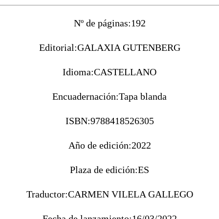
Nº de páginas:
192
Editorial:
GALAXIA GUTENBERG
Idioma:
CASTELLANO
Encuadernación:
Tapa blanda
ISBN:
9788418526305
Año de edición:
2022
Plaza de edición:
ES
Traductor:
CARMEN VILELA GALLEGO
Fecha de lanzamiento:
16/03/2022