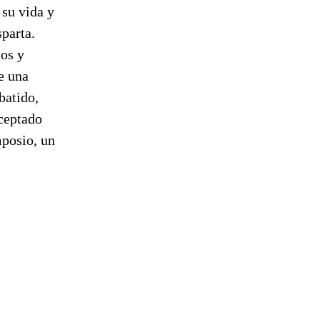
 su vida y
parta.
ios y
e una
batido,
aceptado
mposio, un