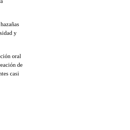
ra
s hazañas
nsidad y
ición oral
creación de
ntes casi