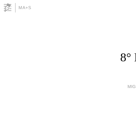
MA+S
8° 
MIG