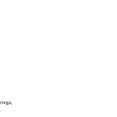
riega,
.