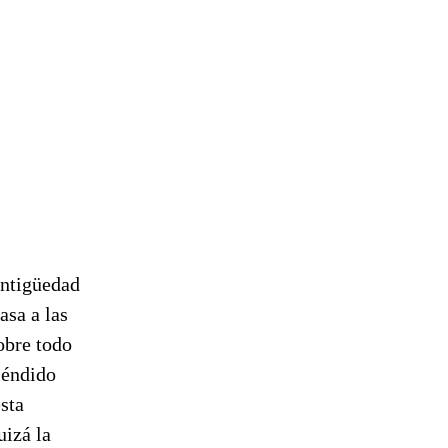
antigüedad
asa a las
obre todo
pléndido
sta
uizá la