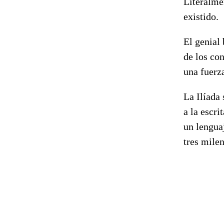
Literalme
existido.
El genial 
de los con
una fuerz
La Ilíada 
a la escri
un lengua
tres mile