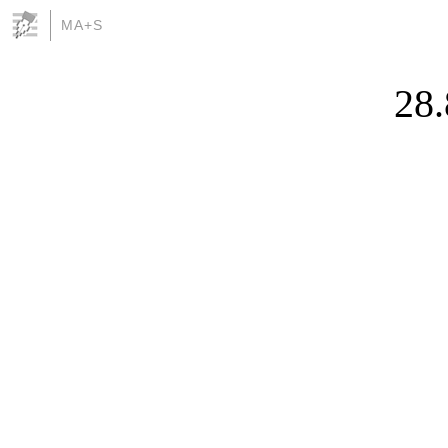
MA+S
28.