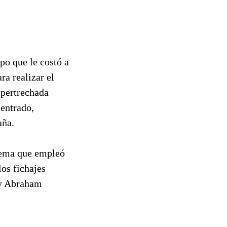
po que le costó a
ra realizar el
 pertrechada
entrado,
aña.
tema que empleó
los fichajes
i y Abraham