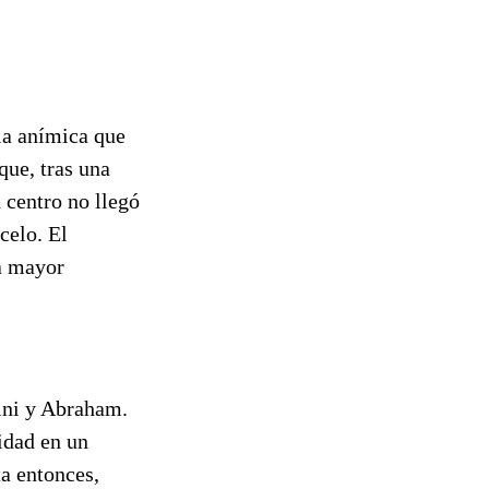
ia anímica que
que, tras una
 centro no llegó
celo. El
ra mayor
lini y Abraham.
idad en un
a entonces,