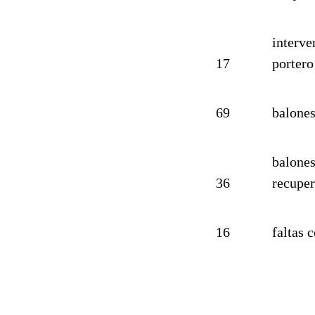
interve
17
portero
69
balones
balone
36
recupe
16
faltas 