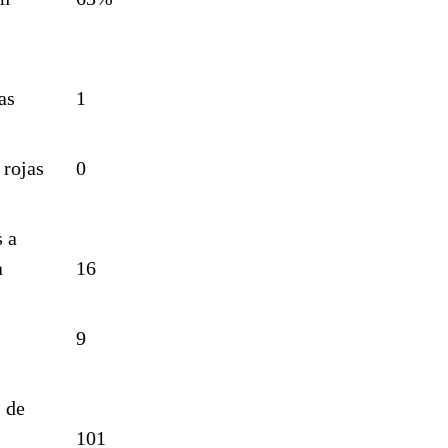
as
1
 rojas
0
 a
a
16
9
 de
101