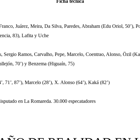
Ficha técnica
ranco, Juárez, Meira, Da Silva, Paredes, Abraham (Edu Oriol, 50’), Pon
lencia, 83), Lafita y Uche
s, Sergio Ramos, Carvalho, Pepe, Marcelo, Coentrao, Alonso, Özil (Kak
llejón, 70’) y Benzema (Higuaín, 75)
’, 71’, 87’), Marcelo (28’), X. Alonso (64’), Kaká (82’)
disputado en La Romareda. 30.000 especatadores