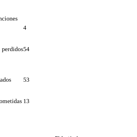
nciones
4
 perdidos
54
s
rados
53
cometidas
13