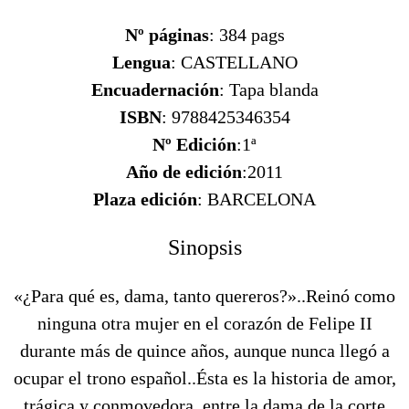
Nº páginas
: 384 pags
Lengua
: CASTELLANO
Encuadernación
: Tapa blanda
ISBN
: 9788425346354
Nº Edición
:1ª
Año de edición
:2011
Plaza edición
: BARCELONA
Sinopsis
«¿Para qué es, dama, tanto quereros?»..Reinó como
ninguna otra mujer en el corazón de Felipe II
durante más de quince años, aunque nunca llegó a
ocupar el trono español..Ésta es la historia de amor,
trágica y conmovedora, entre la dama de la corte