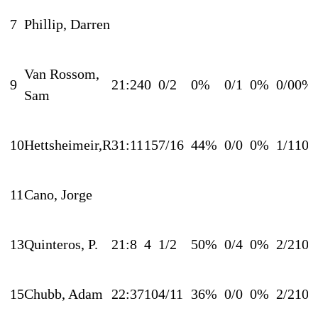
7
Phillip, Darren
Van Rossom,
9
21:24
0
0/2
0%
0/1
0%
0/0
0%
Sam
10
Hettsheimeir,R
31:11
15
7/16
44%
0/0
0%
1/1
10
11
Cano, Jorge
13
Quinteros, P.
21:8
4
1/2
50%
0/4
0%
2/2
10
15
Chubb, Adam
22:37
10
4/11
36%
0/0
0%
2/2
10