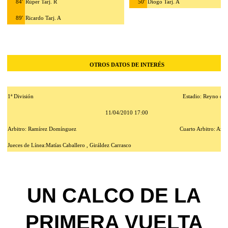
84'
Rúper Tarj. R
50'
Diogo Tarj. A
89'
Ricardo Tarj. A
OTROS DATOS DE INTERÉS
1ª División
Estadio: Reyno de
11/04/2010 17:00
Arbitro: Ramírez Domínguez
Cuarto Arbitro: Azk
Jueces de Línea:Matías Caballero , Giráldez Carrasco
UN CALCO DE LA
PRIMERA VUELTA