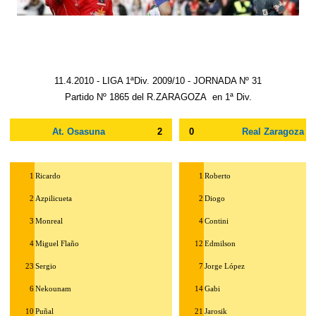
11.4.2010 - LIGA 1ªDiv. 2009/10 - JORNADA Nº 31
Partido Nº 1865 del R.ZARAGOZA
en 1ª Div.
At. Osasuna
2
0
Real Zaragoza
1
Ricardo
1
Roberto
2
Azpilicueta
2
Diogo
3
Monreal
4
Contini
4
Miguel Flaño
12
Edmilson
23
Sergio
7
Jorge López
6
Nekounam
14
Gabi
10
Puñal
21
Jarosik