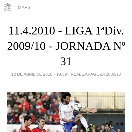
MA+S
11.4.2010 - LIGA 1ªDiv.
2009/10 - JORNADA Nº
31
12 DE ABRIL DE 2010 - 19:39
-
REAL ZARAGOZA 2009/10