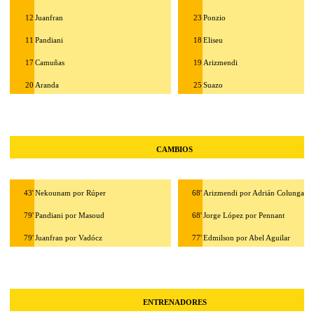
12
Juanfran
23
Ponzio
11
Pandiani
18
Eliseu
17
Camuñas
19
Arizmendi
20
Aranda
25
Suazo
CAMBIOS
43'
Nekounam por Rúper
68'
Arizmendi por Adrián Colunga
79'
Pandiani por Masoud
68'
Jorge López por Pennant
79'
Juanfran por Vadócz
77'
Edmilson por Abel Aguilar
ENTRENADORES