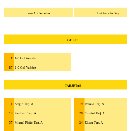
José A. Camacho
José Aurelio Gay
GOLES
1'
1-0 Gol Aranda
87'
2-0 Gol Vadócz
TARJETAS
11'
Sergio Tarj. A
19'
Ponzio Tarj. A
19'
Pandiani Tarj. A
20'
Contini Tarj. A
37'
Miguel Flaño Tarj. A
24'
Eliseu Tarj. A