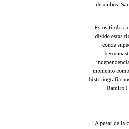
de ambos, San
Estos títulos 
divide estas t
conde supe
hermanast
independencia
momento como r
historiografía p
Ramiro I 
A pesar de la c