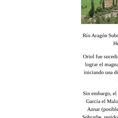
Río Aragón Subo
H
Oriol fue sucedi
lograr el magna
iniciando una di
Sin embargo, el 
García el Malo
Aznar (posible
Sobrarbe, regido