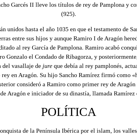
cho Garcés II lleve los títulos de rey de Pamplona y c
(925).
irán unidos hasta el año 1035 en que el testamento de S
ierras entre sus hijos y aunque Ramiro I de Aragón hered
ditado al rey García de Pamplona. Ramiro acabó conqui
ro Gonzalo el Condado de Ribagorza, y posteriormente,
 del vasallaje de
jure
que debía al rey pamplonés, actu
ey en Aragón. Su hijo Sancho Ramírez firmó como «hi
osterior consideró a Ramiro como primer rey de Aragón
de Aragón e iniciador de su dinastía, llamada Ramírez
POLÍTICA
onquista de la Península Ibérica por el islam, los valle