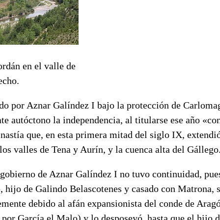
rdán en el valle de
echo.
do por Aznar Galíndez I bajo la protección de Carloma
te autóctono la independencia, al titularse ese año «c
nastía que, en esta primera mitad del siglo IX, extend
los valles de Tena y Aurín, y la cuenca alta del Gállego
gobierno de Aznar Galíndez I no tuvo continuidad, pue
, hijo de Galindo Belascotenes y casado con Matrona, s
mente debido al afán expansionista del conde de Aragó
 por García el Malo) y lo desposeyó, hasta que el hijo 