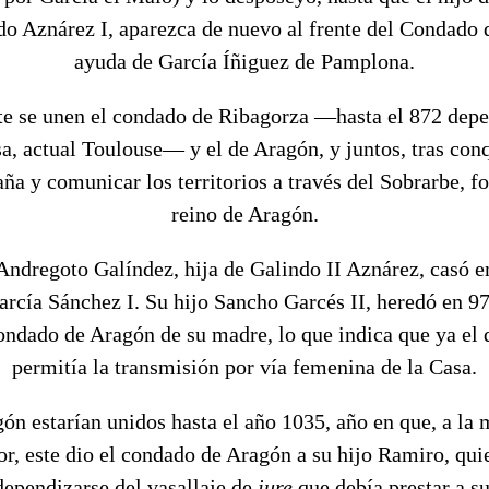
do Aznárez I, aparezca de nuevo al frente del Condado 
ayuda de García Íñiguez de Pamplona.
e se unen el condado de Ribagorza —hasta el 872 depe
a, actual Toulouse— y el de Aragón, y juntos, tras conq
ña y comunicar los territorios a través del Sobrarbe, f
reino de Aragón.
Andregoto Galíndez, hija de Galindo II Aznárez, casó e
cía Sánchez I. Su hijo Sancho Garcés II, heredó en 97
ndado de Aragón de su madre, lo que indica que ya el
permitía la transmisión por vía femenina de la Casa.
n estarían unidos hasta el año 1035, año en que, a la
or, este dio el condado de Aragón a su hijo Ramiro, qui
ependizarse del vasallaje de
jure
que debía prestar a s