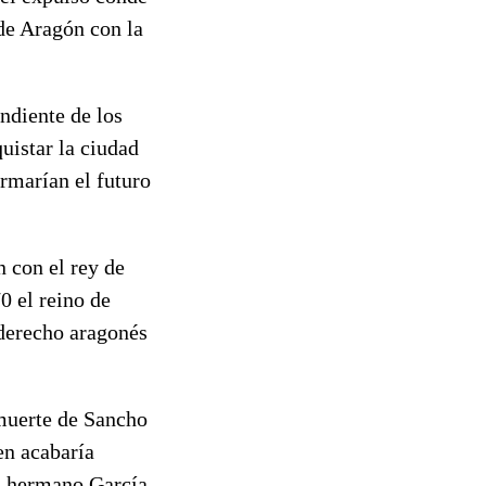
de Aragón con la
ndiente de los
uistar la ciudad
ormarían el futuro
n con el rey de
0 el reino de
 derecho aragonés
 muerte de Sancho
en acabaría
u hermano García