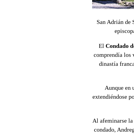
San Adrián de 
episcop
El
Condado d
comprendía los v
dinastía franc
Aunque en un
extendiéndose por
Al afeminarse la 
condado, Andreg