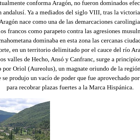
actualmente conforma Aragón, no fueron dominados efec
 andalusí. Ya a mediados del siglo VIII, tras la victoria 
Aragón nace como una de las demarcaciones carolingia
 los francos como parapeto contra las agresiones musul
n mahometana dominaba en esta zona las cercanas ciuda
orte, en un territorio delimitado por el cauce del río A
os valles de Hecho, Ansó y Canfranc, surge a principio
do por Oriol (Aureolus), un magnate oriundo de la región
e se produjo un vacío de poder que fue aprovechado po
para recobrar plazas fuertes a la Marca Hispánica.