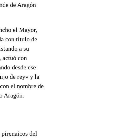
onde de Aragón
ancho el Mayor,
a con título de
stando a su
 actuó con
ando desde ese
jo de rey» y la
 con el nombre de
 o Aragón.
s pirenaicos del