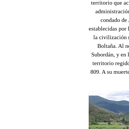
territorio que 
administración
condado de 
establecidas por
la civilizació
Boltaña. Al n
Subordán, y en l
territorio regi
809. A su muert