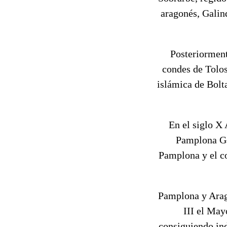
aragonés, Galin
Posteriorment
condes de Tolos
islámica de Bolta
En el siglo X 
Pamplona Gar
Pamplona y el co
Pamplona y Aragó
III el May
consiguiendo ind