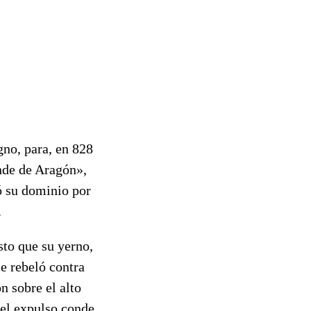
gno, para, en 828
onde de Aragón»,
ió su dominio por
.
sto que su yerno,
e rebeló contra
n sobre el alto
del expulso conde