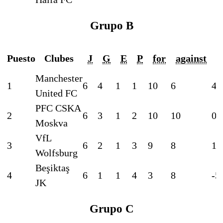
Grupo B
Puesto
Clubes
J
G
E
P
for
against
Manchester
1
6
4
1
1
10
6
4
United FC
PFC CSKA
2
6
3
1
2
10
10
0
Moskva
VfL
3
6
2
1
3
9
8
1
Wolfsburg
Beşiktaş
4
6
1
1
4
3
8
-5
JK
Grupo C