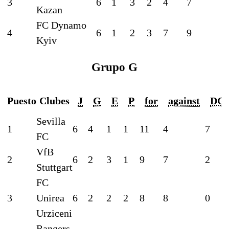
3
6
1
3
2
4
7
Kazan
FC Dynamo
4
6
1
2
3
7
9
Kyiv
Grupo G
Puesto
Clubes
J
G
E
P
for
against
DG
Sevilla
1
6
4
1
1
11
4
7
FC
VfB
2
6
2
3
1
9
7
2
Stuttgart
FC
3
Unirea
6
2
2
2
8
8
0
Urziceni
Rangers