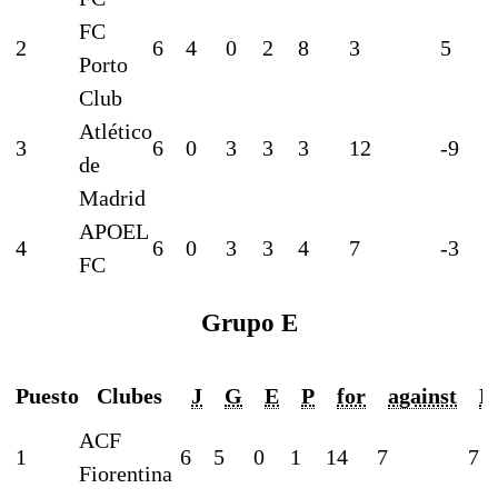
FC
2
6
4
0
2
8
3
5
Porto
Club
Atlético
3
6
0
3
3
3
12
-9
de
Madrid
APOEL
4
6
0
3
3
4
7
-3
FC
Grupo E
Puesto
Clubes
J
G
E
P
for
against
D
ACF
1
6
5
0
1
14
7
7
Fiorentina