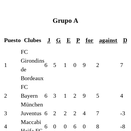
Grupo A
Puesto
Clubes
J
G
E
P
for
against
D
FC
Girondins
1
6
5
1
0
9
2
7
de
Bordeaux
FC
2
Bayern
6
3
1
2
9
5
4
München
3
Juventus
6
2
2
2
4
7
-3
Maccabi
4
6
0
0
6
0
8
-8
Haifa FC