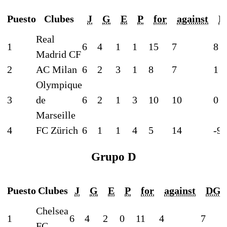
Puesto
Clubes
J
G
E
P
for
against
D
Real
1
6
4
1
1
15
7
8
Madrid CF
2
AC Milan
6
2
3
1
8
7
1
Olympique
3
de
6
2
1
3
10
10
0
Marseille
4
FC Zürich
6
1
1
4
5
14
-9
Grupo D
Puesto
Clubes
J
G
E
P
for
against
DG
Chelsea
1
6
4
2
0
11
4
7
FC