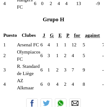
4
6
0
2
4
4
13
-9
FC
Grupo H
Puesto
Clubes
J
G
E
P
for
against
1
Arsenal FC
6
4
1
1
12
5
7
Olympiacos
2
6
3
1
2
4
5
-1
FC
R. Standard
3
6
1
2
3
7
9
-2
de Liège
AZ
4
6
0
4
2
4
8
-4
Alkmaar