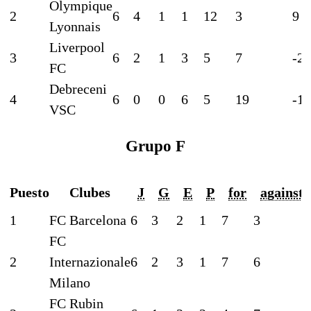
Olympique
2
6
4
1
1
12
3
9
Lyonnais
Liverpool
3
6
2
1
3
5
7
-2
FC
Debreceni
4
6
0
0
6
5
19
-14
VSC
Grupo F
Puesto
Clubes
J
G
E
P
for
against
1
FC Barcelona
6
3
2
1
7
3
FC
2
Internazionale
6
2
3
1
7
6
Milano
FC Rubin