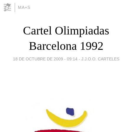
MA+S
Cartel Olimpiadas
Barcelona 1992
18 DE OCTUBRE DE 2009 - 09:14
-
J.J.O.O. CARTELES