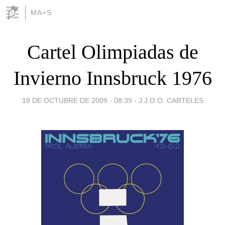
MA+S
Cartel Olimpiadas de
Invierno Innsbruck 1976
18 DE OCTUBRE DE 2009 - 08:39
-
J.J.O.O. CARTELES