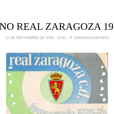
NO REAL ZARAGOZA 197
12 DE SEPTIEMBRE DE 2008 - 23:42
-
R. ZARAGOZA ABONOS