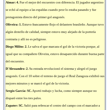
Aimar: 4.
Fue el mejor del encuentro con diferencia. El jugador argentino
se echó al equipo a las espaldas cuando peor lo estaba pasando y fue
protagonista directo del primer gol aragonés.
Oliveira: 1.
Estuvo francamente flojo el delantero brasileño. Aunque tuvo
algún destello de calidad, siempre estuvo muy alejado de la portería
contraria y allí no es peligroso.
Diego Milito: 2.
Le salva el que marcara el gol de la victoria porque, al
igual que su compañero Oliveira, estuvo desaparecido durante buena parte
del encuentro.
D'Alessandro: 2.
Su entrada revolucionó el sistema y alegró el juego
aragonés. Con el 10 sobre el terreno de juego el Real Zaragoza exhibió sus
mejores minutos y se marcó el gol de la victoria.
Sergio García
: SC.
Aportó trabajo y lucha, como siempre aunque no
disparó entre los tres palos.
Zapater: SC.
Salió para refrescar el centro del campo con el marcador a