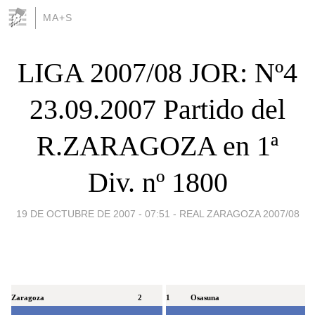
MA+S
LIGA 2007/08 JOR: Nº4
23.09.2007 Partido del
R.ZARAGOZA en 1ª
Div. nº 1800
19 DE OCTUBRE DE 2007 - 07:51
-
REAL ZARAGOZA 2007/08
Zaragoza
2
1
Osasuna