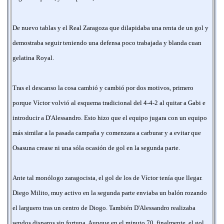
De nuevo tablas y el Real Zaragoza que dilapidaba una renta de un gol y
demostraba seguir teniendo una defensa poco trabajada y blanda cuan
gelatina Royal.
Tras el descanso la cosa cambió y cambió por dos motivos, primero
porque Víctor volvió al esquema tradicional del 4-4-2 al quitar a Gabi e
introducir a D'Alessandro. Esto hizo que el equipo jugara con un equipo
más similar a la pasada campaña y comenzara a carburar y a evitar que
Osasuna crease ni una sóla ocasión de gol en la segunda parte.
Ante tal monólogo zaragocista, el gol de los de Víctor tenía que llegar.
Diego Milito, muy activo en la segunda parte enviaba un balón rozando
el larguero tras un centro de Diogo. También D'Alessandro realizaba
sendos disparos sin fortuna. Aunque en el minuto 70, finalmente, el gol