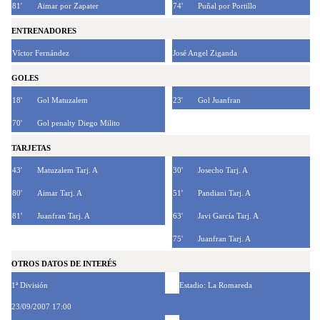
81'
Aimar por Zapater
74'
Puñal por Portillo
ENTRENADORES
Víctor Fernández
José Angel Ziganda
GOLES
18'
Gol Matuzalem
23'
Gol Juanfran
70'
Gol penalty Diego Milito
TARJETAS
43'
Matuzalem Tarj. A
30'
Josecho Tarj. A
80'
Aimar Tarj. A
51'
Pandiani Tarj. A
81'
Juanfran Tarj. A
63'
Javi García Tarj. A
75'
Juanfran Tarj. A
OTROS DATOS DE INTERÉS
1ª División
Estadio: La Romareda
23/09/2007 17:00