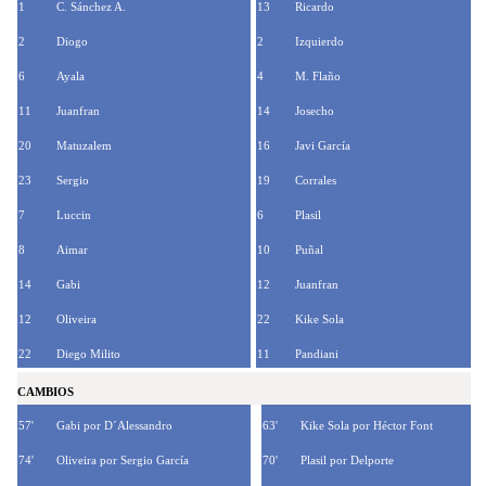
1
C. Sánchez A.
13
Ricardo
2
Diogo
2
Izquierdo
6
Ayala
4
M. Flaño
11
Juanfran
14
Josecho
20
Matuzalem
16
Javi García
23
Sergio
19
Corrales
7
Luccin
6
Plasil
8
Aimar
10
Puñal
14
Gabi
12
Juanfran
12
Oliveira
22
Kike Sola
22
Diego Milito
11
Pandiani
CAMBIOS
57'
Gabi por D´Alessandro
63'
Kike Sola por Héctor Font
74'
Oliveira por Sergio García
70'
Plasil por Delporte