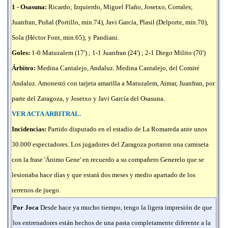
1 - Osasuna:
Ricardo; Izquierdo, Miguel Flaño, Josetxo, Corrales;
Juanfran, Puñal (Portillo, min.74), Javi García, Plasil (Delporte, min.70),
Sola (Héctor Font, min.65); y Pandiani.
Goles:
1-0 Matuzalem (17') ; 1-1 Juanfran (24') ; 2-1 Diego Milito (70')
Árbitro:
Medina Cantalejo, Andaluz. Medina Cantalejo, del Comité
Andaluz. Amonestó con tarjeta amarilla a Matuzalem, Aimar, Juanfran, por
parte del Zaragoza, y Josetxo y Javi García del Osasuna.
VER ACTA ARBITRAL.
Incidencias:
Partido disputado en el estadio de La Romareda ante unos
30.000 espectadores. Los jugadores del Zaragoza portaron una camiseta
con la frase 'Ánimo Gene' en recuerdo a su compañero Generelo que se
lesionaba hace días y que estará dos meses y medio apartado de los
terrenos de juego.
Por Joca
Desde hace ya mucho tiempo, tengo la ligera impresión de que
los entrenadores están hechos de una pasta completamente diferente a la