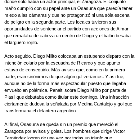
donde sólo había un actor principal, el Zaragoza. El conjunto
maño cumplió con su papel ante un Osasuna que parecía tener
miedo a las cámaras y que no protagonizó ni una sóla escena
de peligro en la segunda parte. Los locales tuvieron sus
oportunidades de sentenciar el partido con acciones de Aimar
que remataba de cabeza un centro de Diogo y el balón besaba
el larguero rojillo.
Acto seguido, Diego Milito colocaba un estupendo disparo con la
intención colarlo por la escuadra de Ricardo y que apunto
estuvo de conseguirlo. Más avisos que, como en la primera
parte, eran sinónimos de que algún gol veríamos. Y así fue,
aunque no de la forma más espectacular puesto que llegaba
envuelto en polémica. Penalti sobre Diego Milito por parte de
Plasil que debutaba como titular este domingo. Una infracción
ciertamente dudosa la señalada por Medina Cantalejo y gol que
transformaba el delantero argentino.
Al final, Osasuna se queda sin un premio que mereció el
Zaragoza por avisos y goles. Los hombres que dirige Víctor
Fernández logran de una vez por todas un triunfo que