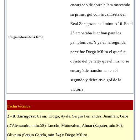
encargado de abrir la lata marcando
su primer gol con la camiseta del
Real Zaragoza en el minuto 16. En el
25 empataba Juanfran para los
Los goleadores de la tarde
pamplonicas. Y ya en la segunda
parte fue Diego Milito el que fue
objeto del penalty que él mismo se
encargó de transformar en el
segundo y definitivo gol de la
victoria.
Ficha técnica
2 - R. Zaragoza:
César; Diogo, Ayala, Sergio Fernández, Juanfran; Gabi
(D'Alessandro, min.58), Luccin, Matuzalem, Aimar (Zapater, min.80);
Oliveira (Sergio García, min.74) y Diego Milito.