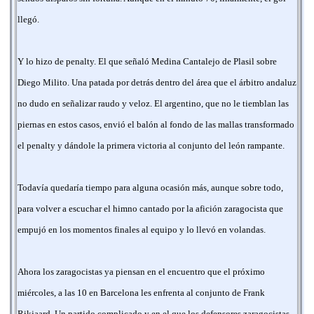
llegó.
Y lo hizo de penalty. El que señaló Medina Cantalejo de Plasil sobre
Diego Milito. Una patada por detrás dentro del área que el árbitro andaluz
no dudo en señalizar raudo y veloz. El argentino, que no le tiemblan las
piernas en estos casos, envió el balón al fondo de las mallas transformado
el penalty y dándole la primera victoria al conjunto del león rampante.
Todavía quedaría tiempo para alguna ocasión más, aunque sobre todo,
para volver a escuchar el himno cantado por la afición zaragocista que
empujó en los momentos finales al equipo y lo llevó en volandas.
Ahora los zaragocistas ya piensan en el encuentro que el próximo
miércoles, a las 10 en Barcelona les enfrenta al conjunto de Frank
Rikjaard. Un partido complicado y en el que los defensores zaragocistas