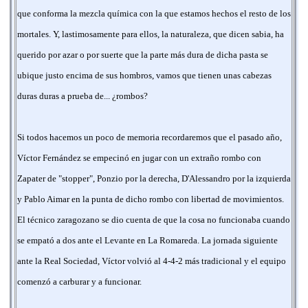
que conforma la mezcla química con la que estamos hechos el resto de los
mortales. Y, lastimosamente para ellos, la naturaleza, que dicen sabia, ha
querido por azar o por suerte que la parte más dura de dicha pasta se
ubique justo encima de sus hombros, vamos que tienen unas cabezas
duras duras a prueba de... ¿rombos?
Si todos hacemos un poco de memoria recordaremos que el pasado año,
Víctor Fernández se empecinó en jugar con un extraño rombo con
Zapater de "stopper", Ponzio por la derecha, D'Alessandro por la izquierda
y Pablo Aimar en la punta de dicho rombo con libertad de movimientos.
El técnico zaragozano se dio cuenta de que la cosa no funcionaba cuando
se empató a dos ante el Levante en La Romareda. La jornada siguiente
ante la Real Sociedad, Víctor volvió al 4-4-2 más tradicional y el equipo
comenzó a carburar y a funcionar.