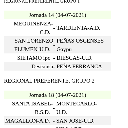
REGIONAL PREFERENTE, GRUPO 1
Jornada 14
(04-07-2021)
MEQUINENZA-
-
TARDIENTA-A.D.
C.D.
SAN LORENZO
PEÑAS OSCENSES
-
FLUMEN-U.D.
Gaypu
SIETAMO ipc
-
BIESCAS-U.D.
Descansa
-
PEÑA FERRANCA
REGIONAL PREFERENTE, GRUPO 2
Jornada 18
(04-07-2021)
SANTA ISABEL-
MONTECARLO-
-
R.S.D.
U.D.
MAGALLON-A.D.
-
SAN JOSE-U.D.