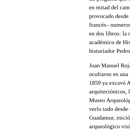
en mitad del camp
provocado desde s
francés
–
numerosa
en dos libros: la
académico de His
historiador Pedr
Juan Manuel Rojas
ocultaron en una 
1859 ya excavó Am
arquitectónicos, 
Museo Arqueológic
verlo todo desde 
Guadamur, inició
arqueológico visi