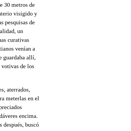
de 30 metros de
nterio visigido y
as pesquisas de
alidad, un
uas curativas
tianos venían a
e guardaba allí,
 votivas de los
s, aterrados,
ra meterlas en el
 preciados
adáveres encima.
s después, buscó