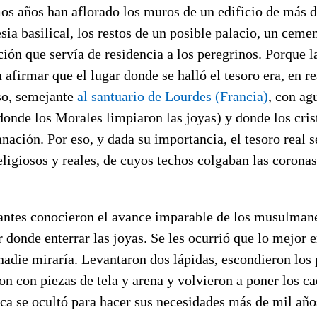
mos años han aflorado los muros de un edificio de más 
esia basilical, los restos de un posible palacio, un ceme
ción que servía de residencia a los peregrinos. Porque l
 afirmar que el lugar donde se halló el tesoro era, en re
so, semejante
al santuario de Lourdes (Francia)
, con ag
donde los Morales limpiaron las joyas) y donde los cris
anación. Por eso, y dada su importancia, el tesoro real s
religiosos y reales, de cuyos techos colgaban las coronas
ntes conocieron el avance imparable de los musulmane
 donde enterrar las joyas. Se les ocurrió que lo mejor e
nadie miraría. Levantaron dos lápidas, escondieron los
ron con piezas de tela y arena y volvieron a poner los c
ca se ocultó para hacer sus necesidades más de mil año