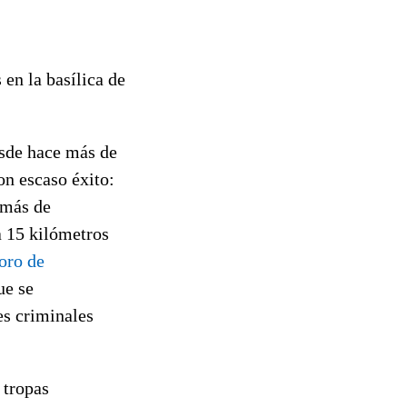
en la basílica de
esde hace más de
on escaso éxito:
emás de
a 15 kilómetros
oro de
ue se
es criminales
 tropas