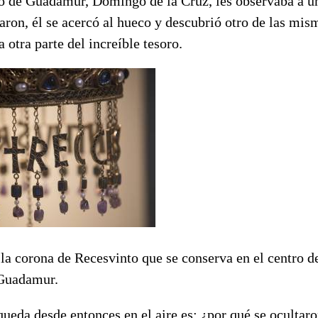
no de Guadamur, Domingo de la Cruz, les observaba a u
ron, él se acercó al hueco y descubrió otro de las mis
a otra parte del increíble tesoro.
a corona de Recesvinto que se conserva en el centro de
 Guadamur.
ueda desde entonces en el aire es: ¿por qué se ocultaro