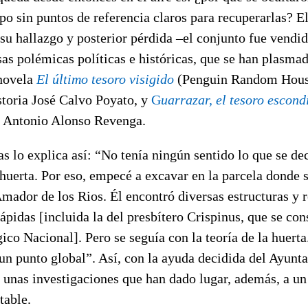
o sin puntos de referencia claros para recuperarlas? E
u hallazgo y posterior pérdida –el conjunto fue vendid
s polémicas políticas e históricas, que se han plasma
 novela
El último tesoro visigido
(Penguin Random House
toria José Calvo Poyato, y
G
uarrazar, el tesoro escond
o Antonio Alonso Revenga.
 lo explica así: “No tenía ningún sentido lo que se dec
huerta. Por eso, empecé a excavar en la parcela donde s
ador de los Rios. Él encontró diversas estructuras y r
lápidas [incluida la del presbítero Crispinus, que se con
o Nacional]. Pero se seguía con la teoría de la huerta
un punto global”. Así, con la ayuda decidida del Ayunt
 unas investigaciones que han dado lugar, además, a un
table.