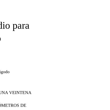
dio para
o
sigodo
UNA VEINTENA
LÓMETROS DE