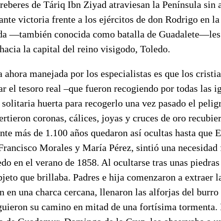
eberes de Táriq Ibn Ziyad atraviesan la Península sin a
ante victoria frente a los ejércitos de don Rodrigo en la
da —también conocida como batalla de Guadalete—les 
acia la capital del reino visigodo, Toledo.
a ahora manejada por los especialistas es que los cristi
ar el tesoro real –que fueron recogiendo por todas las ig
solitaria huerta para recogerlo una vez pasado el pelig
vertieron coronas, cálices, joyas y cruces de oro recubi
nte más de 1.100 años quedaron así ocultas hasta que E
Francisco Morales y María Pérez, sintió una necesidad f
do en el verano de 1858. Al ocultarse tras unas piedras
bjeto que brillaba. Padres e hija comenzaron a extraer 
on en una charca cercana, llenaron las alforjas del burro
uieron su camino en mitad de una fortísima tormenta. 