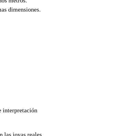
nos metros.
mas dimensiones.
 interpretación
n las joyas reales