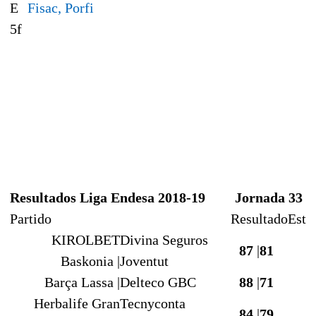
E
Fisac, Porfi
5f
Resultados Liga Endesa 2018-19
Jornada 33
Partido
Resultado
Est
KIROLBET
Divina Seguros
87
|
81
Baskonia |
Joventut
Barça Lassa |
Delteco GBC
88
|
71
Herbalife Gran
Tecnyconta
84
|
79