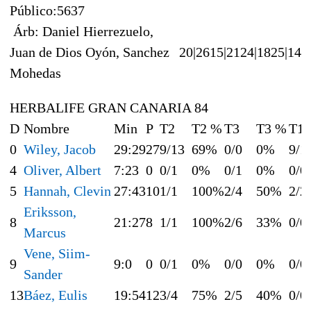
Público:5637
Árb: Daniel Hierrezuelo,
Juan de Dios Oyón, Sanchez
20|26
15|21
24|18
25|14
Mohedas
HERBALIFE GRAN CANARIA 84
D
Nombre
Min
P
T2
T2 %
T3
T3 %
T1
0
Wiley, Jacob
29:29
27
9/13
69%
0/0
0%
9/1
4
Oliver, Albert
7:23
0
0/1
0%
0/1
0%
0/0
5
Hannah, Clevin
27:43
10
1/1
100%
2/4
50%
2/2
Eriksson,
8
21:27
8
1/1
100%
2/6
33%
0/0
Marcus
Vene, Siim-
9
9:0
0
0/1
0%
0/0
0%
0/0
Sander
13
Báez, Eulis
19:54
12
3/4
75%
2/5
40%
0/0