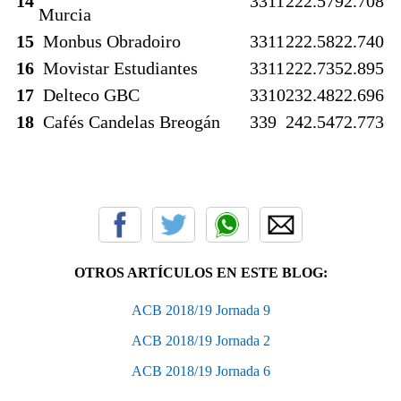
14
33
11
22
2.579
2.708
Murcia
15
Monbus Obradoiro
33
11
22
2.582
2.740
16
Movistar Estudiantes
33
11
22
2.735
2.895
17
Delteco GBC
33
10
23
2.482
2.696
18
Cafés Candelas Breogán
33
9
24
2.547
2.773
OTROS ARTÍCULOS EN ESTE BLOG:
ACB 2018/19 Jornada 9
ACB 2018/19 Jornada 2
ACB 2018/19 Jornada 6