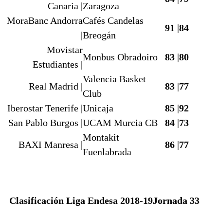
Canaria |
Zaragoza
MoraBanc Andorra
Cafés Candelas
91
|
84
|
Breogán
Movistar
Monbus Obradoiro
83
|
80
Estudiantes |
Valencia Basket
Real Madrid |
83
|
77
Club
Iberostar Tenerife |
Unicaja
85
|
92
San Pablo Burgos |
UCAM Murcia CB
84
|
73
Montakit
BAXI Manresa |
86
|
77
Fuenlabrada
Clasificación Liga Endesa 2018-19
Jornada 33