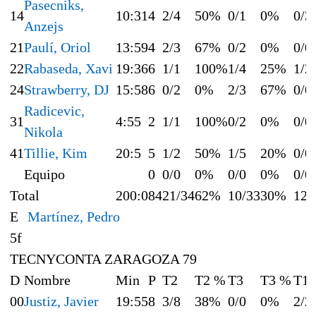
Pasecniks,
14
10:31
4
2/4
50%
0/1
0%
0/3
Anzejs
21
Paulí, Oriol
13:59
4
2/3
67%
0/2
0%
0/0
22
Rabaseda, Xavi
19:36
6
1/1
100%
1/4
25%
1/2
24
Strawberry, DJ
15:58
6
0/2
0%
2/3
67%
0/0
Radicevic,
31
4:55
2
1/1
100%
0/2
0%
0/0
Nikola
41
Tillie, Kim
20:5
5
1/2
50%
1/5
20%
0/0
Equipo
0
0/0
0%
0/0
0%
0/0
Total
200:0
84
21/34
62%
10/33
30%
12/
E
Martínez, Pedro
5f
TECNYCONTA ZARAGOZA 79
D
Nombre
Min
P
T2
T2 %
T3
T3 %
T1
00
Justiz, Javier
19:55
8
3/8
38%
0/0
0%
2/2