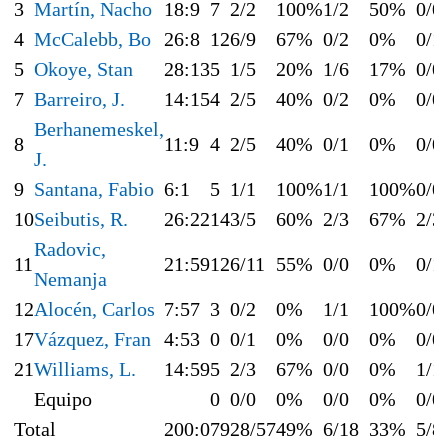
3
Martín, Nacho
18:9
7
2/2
100%
1/2
50%
0/0
4
McCalebb, Bo
26:8
12
6/9
67%
0/2
0%
0/1
5
Okoye, Stan
28:13
5
1/5
20%
1/6
17%
0/0
7
Barreiro, J.
14:15
4
2/5
40%
0/2
0%
0/0
Berhanemeskel,
8
11:9
4
2/5
40%
0/1
0%
0/0
J.
9
Santana, Fabio
6:1
5
1/1
100%
1/1
100%
0/0
10
Seibutis, R.
26:22
14
3/5
60%
2/3
67%
2/3
Radovic,
11
21:59
12
6/11
55%
0/0
0%
0/1
Nemanja
12
Alocén, Carlos
7:57
3
0/2
0%
1/1
100%
0/0
17
Vázquez, Fran
4:53
0
0/1
0%
0/0
0%
0/0
21
Williams, L.
14:59
5
2/3
67%
0/0
0%
1/1
Equipo
0
0/0
0%
0/0
0%
0/0
Total
200:0
79
28/57
49%
6/18
33%
5/8