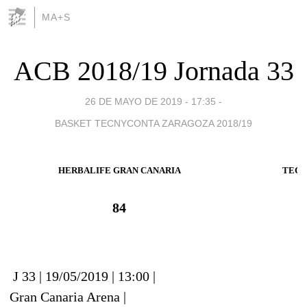
MA+S
ACB 2018/19 Jornada 33
26 DE MAYO DE 2019 - 17:35
-
BASKET TECNYCONTA ZARAGOZA 2018/19
HERBALIFE GRAN CANARIA
TECN
84
J 33 | 19/05/2019 | 13:00 |
Gran Canaria Arena |