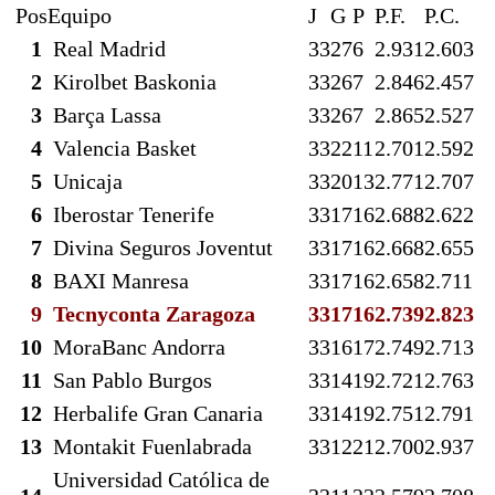
Pos
Equipo
J
G
P
P.F.
P.C.
1
Real Madrid
33
27
6
2.931
2.603
2
Kirolbet Baskonia
33
26
7
2.846
2.457
3
Barça Lassa
33
26
7
2.865
2.527
4
Valencia Basket
33
22
11
2.701
2.592
5
Unicaja
33
20
13
2.771
2.707
6
Iberostar Tenerife
33
17
16
2.688
2.622
7
Divina Seguros Joventut
33
17
16
2.668
2.655
8
BAXI Manresa
33
17
16
2.658
2.711
9
Tecnyconta Zaragoza
33
17
16
2.739
2.823
10
MoraBanc Andorra
33
16
17
2.749
2.713
11
San Pablo Burgos
33
14
19
2.721
2.763
12
Herbalife Gran Canaria
33
14
19
2.751
2.791
13
Montakit Fuenlabrada
33
12
21
2.700
2.937
Universidad Católica de