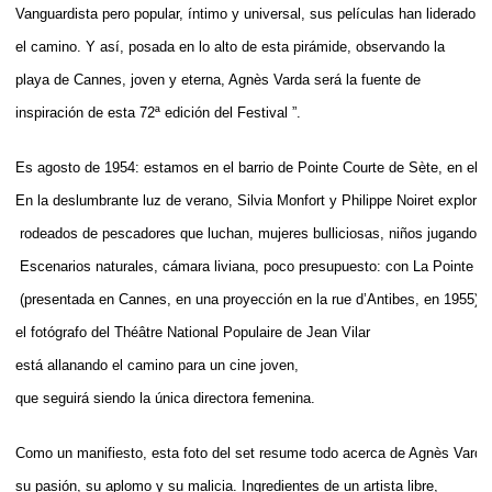
Vanguardista pero popular, íntimo y universal, sus películas han liderado
el camino. Y así, posada en lo alto de esta pirámide, observando la
playa de Cannes, joven y eterna, Agnès Varda será la fuente de
inspiración de esta 72ª edición del Festival ”.
Es agosto de 1954: estamos en el barrio de Pointe Courte de Sète, en el su
En la deslumbrante luz de verano, Silvia Monfort y Philippe Noiret exploran
 rodeados de pescadores que luchan, mujeres bulliciosas, niños jugando 
 Escenarios naturales, cámara liviana, poco presupuesto: con La Pointe C
 (presentada en Cannes, en una proyección en la rue d’Antibes, en 1955), 
el fotógrafo del Théâtre National Populaire de Jean Vilar 
está allanando el camino para un cine joven, 
que seguirá siendo la única directora femenina.
Como un manifiesto, esta foto del set resume todo acerca de Agnès Varda
su pasión, su aplomo y su malicia. Ingredientes de un artista libre, 