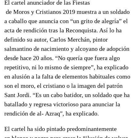
El
cartel
anunciador de las
Fiestas
de
Moros
y
Cristianos
2019
muestra a un soldado
a caballo que anuncia con “un grito de alegría” el
acta de rendición tras la Reconquista. Así lo ha
definido su
autor
,
Carlos Merchán
, pintor
salmantino de nacimiento y alcoyano de adopción
desde hace 20 años. “No quería que fuera algo
repetitivo, ni lo mismo de siempre”, ha explicado
en alusión a la falta de elementos habituales como
son el moro, el cristiano o la imagen del patrón
Sant Jordi. “Es un cabo batidor, un soldado que ha
batallado y regresa victorioso para anunciar la
rendición de al- Azraq", ha explicado.
El
cartel
ha sido pintado predominantemente
en
blanco y negro
para crear la “ilusión de volver