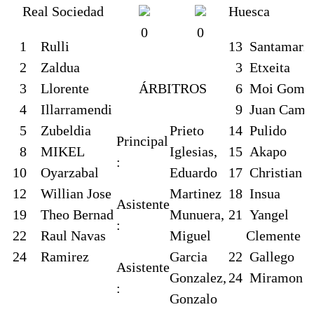
Real Sociedad
Huesca
0
0
1
Rulli
13
Santamaria
2
Zaldua
3
Etxeita
3
Llorente
ÁRBITROS
6
Moi Gome
4
Illarramendi
9
Juan Cami
5
Zubeldia
Prieto
14
Pulido
Principal
8
MIKEL
Iglesias,
15
Akapo
:
10
Oyarzabal
Eduardo
17
Christian
12
Willian Jose
Martinez
18
Insua
Asistente
19
Theo Bernad
Munuera,
21
Yangel
:
22
Raul Navas
Miguel
Clemente
24
Ramirez
Garcia
22
Gallego
Asistente
Gonzalez,
24
Miramon
:
Gonzalo