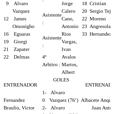
9
Alvaro
Jorge
18
Cristian
Vazquez
Calero
20
Sergio Teje
Asistente
12
James
Cano,
22
Moreno
:
Omonigho
Antonio
23
Angresola
16
Eguaras
Rios
33
Hernandez
Asistente
19
Giorgi
Vargas,
:
21
Zapater
Ivan
22
Delmas
4º
Avalos
Arbitro :
Martos,
Albert
GOLES
ENTRENADOR
ENTRENAD
1-
Alvaro
Fernandez
0
Vazquez (76’)
Albacete Anque
Braulio, Victor
2-
Alvaro
Juan Anto