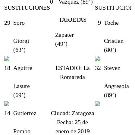
0
Vazquez (89’)
SUSTITUCIONES
SUSTITUCION
TARJETAS
29
Soro
9
Toche
Zapater
Giorgi
Cristian
(49’)
(63’)
(80’)
18
Aguirre
ESTADIO:
La
32
Steven
Romareda
Lasure
Angresola
(69’)
(89’)
14
Gutierrez
Ciudad:
Zaragoza
Fecha:
25 de
Pombo
enero de 2019