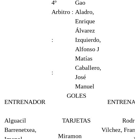
4º
Gao
Arbitro :
Aladro,
Enrique
Álvarez
:
Izquierdo,
Alfonso J
Matías
Caballero,
:
José
Manuel
GOLES
ENTRENADOR
ENTRENA
Alguacil
TARJETAS
Rodri
Barrenetxea,
Vilchez, Franc
Miramon
Imanol
Ja