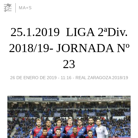
MA+S
25.1.2019  LIGA 2ªDiv.
2018/19- JORNADA Nº
23
26 DE ENERO DE 2019 - 11:16
-
REAL ZARAGOZA 2018/19