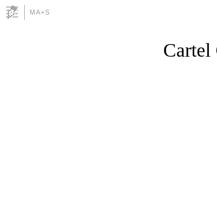
MA+S
Cartel