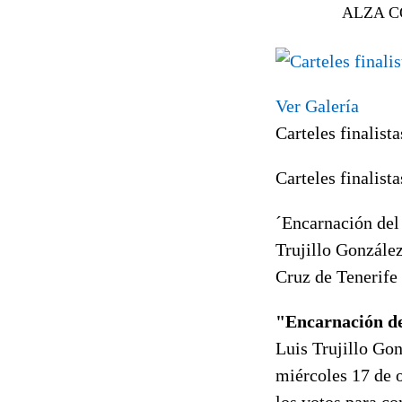
ALZA C
Ver Galería
Carteles finalist
Carteles finalist
´Encarnación del
Trujillo González
Cruz de Tenerife
"Encarnación d
Luis Trujillo Gon
miércoles 17 de 
los votos para co