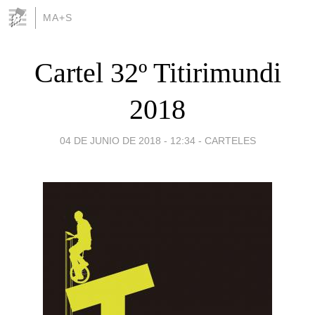
MA+S
Cartel 32º Titirimundi
2018
04 DE JUNIO DE 2018 - 12:34
-
CARTELES