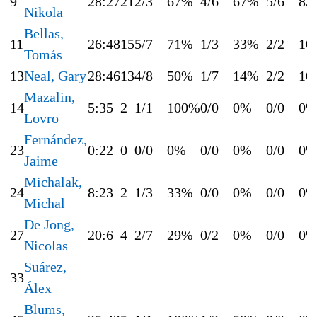
9
28:27
21
2/3
67%
4/6
67%
5/6
83
Nikola
Bellas,
11
26:48
15
5/7
71%
1/3
33%
2/2
10
Tomás
13
Neal, Gary
28:46
13
4/8
50%
1/7
14%
2/2
10
Mazalin,
14
5:35
2
1/1
100%
0/0
0%
0/0
0
Lovro
Fernández,
23
0:22
0
0/0
0%
0/0
0%
0/0
0
Jaime
Michalak,
24
8:23
2
1/3
33%
0/0
0%
0/0
0
Michal
De Jong,
27
20:6
4
2/7
29%
0/2
0%
0/0
0
Nicolas
Suárez,
33
Álex
Blums,