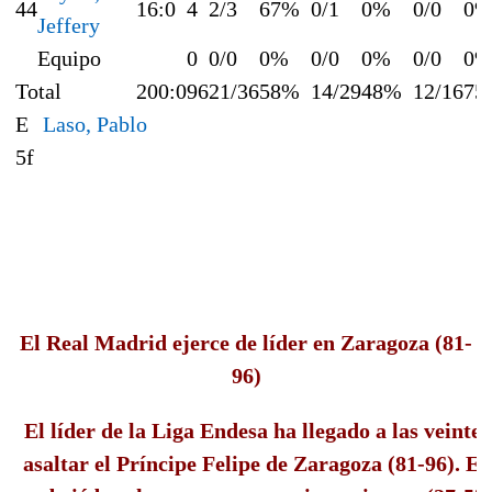
44
16:0
4
2/3
67%
0/1
0%
0/0
0
Jeffery
Equipo
0
0/0
0%
0/0
0%
0/0
0
Total
200:0
96
21/36
58%
14/29
48%
12/16
75
E
Laso, Pablo
5f
El Real Madrid ejerce de líder en Zaragoza (81-
96)
El líder de la Liga Endesa ha llegado a las veinte 
asaltar el Príncipe Felipe de Zaragoza (81-96). E