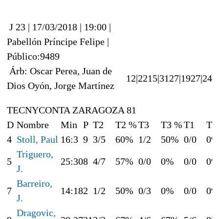
J 23 | 17/03/2018 | 19:00 |
Pabellón Príncipe Felipe |
Público:9489
Árb: Oscar Perea, Juan de
12|22
15|31
27|19
27|24
Dios Oyón, Jorge Martínez
TECNYCONTA ZARAGOZA 81
D
Nombre
Min
P
T2
T2 %
T3
T3 %
T1
T1
4
Stoll, Paul
16:3
9
3/5
60%
1/2
50%
0/0
0
Triguero,
5
25:30
8
4/7
57%
0/0
0%
0/0
0
J.
Barreiro,
7
14:18
2
1/2
50%
0/3
0%
0/0
0
J.
Dragovic,