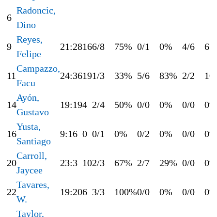
Radoncic,
6
Dino
Reyes,
9
21:28
16
6/8
75%
0/1
0%
4/6
67
Felipe
Campazzo,
11
24:36
19
1/3
33%
5/6
83%
2/2
10
Facu
Ayón,
14
19:19
4
2/4
50%
0/0
0%
0/0
0
Gustavo
Yusta,
16
9:16
0
0/1
0%
0/2
0%
0/0
0
Santiago
Carroll,
20
23:3
10
2/3
67%
2/7
29%
0/0
0
Jaycee
Tavares,
22
19:20
6
3/3
100%
0/0
0%
0/0
0
W.
Taylor,