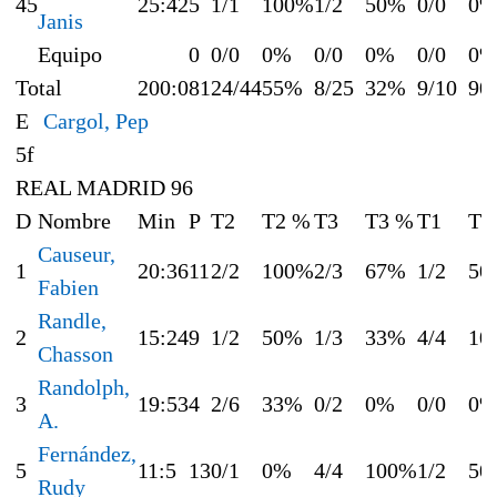
45
25:42
5
1/1
100%
1/2
50%
0/0
0
Janis
Equipo
0
0/0
0%
0/0
0%
0/0
0
Total
200:0
81
24/44
55%
8/25
32%
9/10
90
E
Cargol, Pep
5f
REAL MADRID 96
D
Nombre
Min
P
T2
T2 %
T3
T3 %
T1
T1
Causeur,
1
20:36
11
2/2
100%
2/3
67%
1/2
50
Fabien
Randle,
2
15:24
9
1/2
50%
1/3
33%
4/4
10
Chasson
Randolph,
3
19:53
4
2/6
33%
0/2
0%
0/0
0
A.
Fernández,
5
11:5
13
0/1
0%
4/4
100%
1/2
50
Rudy