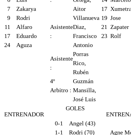
7
Zakarya
Aitor
17
Xumetra
9
Rodri
Villanueva
19
Jose
11
Alfaro
Asistente
Diaz,
21
Zapater
17
Eduardo
:
Francisco
23
Rolf
24
Aguza
Antonio
Porras
Asistente
Rico,
:
Rubén
4º
Guzmán
Arbitro :
Mansilla,
José Luis
GOLES
ENTRENADOR
ENTRENA
0-1
Angel (43)
1-1
Rodri (70)
Agne Mont