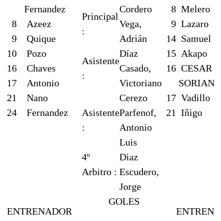
Fernandez
Cordero
8
Melero
Principal
8
Azeez
Vega,
9
Lazaro
:
9
Quique
Adrián
14
Samuel
10
Pozo
Díaz
15
Akapo
Asistente
16
Chaves
Casado,
16
CESAR
:
17
Antonio
Victoriano
SORIAN
21
Nano
Cerezo
17
Vadillo
24
Fernandez
Asistente
Parfenof,
21
Iñigo
:
Antonio
Luis
4º
Diaz
Arbitro :
Escudero,
Jorge
GOLES
ENTRENADOR
ENTREN