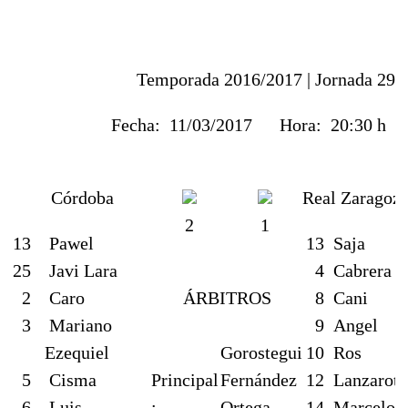
Temporada 2016/2017 |
Jornada 29
Fecha:
11/03/2017
Hora:
20:30 h
Córdoba
Real Zaragoz
2
1
13
Pawel
13
Saja
25
Javi Lara
4
Cabrera
2
Caro
ÁRBITROS
8
Cani
3
Mariano
9
Angel
Ezequiel
Gorostegui
10
Ros
5
Cisma
Principal
Fernández
12
Lanzarote
6
Luis
:
Ortega,
14
Marcelo S