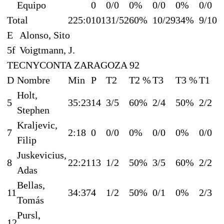
Equipo
0
0/0
0%
0/0
0%
0/0
Total
225:0
101
31/52
60%
10/29
34%
9/10
E
Alonso, Sito
5f
Voigtmann, J.
TECNYCONTA ZARAGOZA 92
D
Nombre
Min
P
T2
T2 %
T3
T3 %
T1
Holt,
5
35:23
14
3/5
60%
2/4
50%
2/2
Stephen
Kraljevic,
7
2:18
0
0/0
0%
0/0
0%
0/0
Filip
Juskevicius,
8
22:21
13
1/2
50%
3/5
60%
2/2
Adas
Bellas,
11
34:37
4
1/2
50%
0/1
0%
2/3
Tomás
Pursl,
12