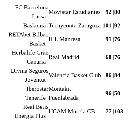
FC Barcelona
Movistar Estudiantes
92
|
80
Lassa |
Baskonia |
Tecnyconta Zaragoza
101
|
92
RETAbet Bilbao
ICL Manresa
91
|
76
Basket |
Herbalife Gran
Real Madrid
68
|
76
Canaria |
Divina Seguros
Valencia Basket Club
86
|
84
Joventut |
Iberostar
Montakit
96
|
50
Tenerife |
Fuenlabrada
Real Betis
UCAM Murcia CB
77
|
103
Energía Plus |