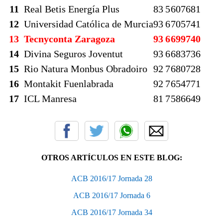
11
Real Betis Energía Plus
8
3
5
607
681
12
Universidad Católica de Murcia
9
3
6
705
741
13
Tecnyconta Zaragoza
9
3
6
699
740
14
Divina Seguros Joventut
9
3
6
683
736
15
Rio Natura Monbus Obradoiro
9
2
7
680
728
16
Montakit Fuenlabrada
9
2
7
654
771
17
ICL Manresa
8
1
7
586
649
OTROS ARTÍCULOS EN ESTE BLOG:
ACB 2016/17 Jornada 28
ACB 2016/17 Jornada 6
ACB 2016/17 Jornada 34