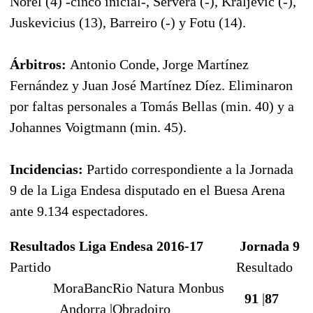
Norel (4) -cinco inicial-, Servera (-), Kraljevic (-),
Juskevicius (13), Barreiro (-) y Fotu (14).
Árbitros:
Antonio Conde, Jorge Martínez
Fernández y Juan José Martínez Díez. Eliminaron
por faltas personales a Tomás Bellas (min. 40) y a
Johannes Voigtmann (min. 45).
Incidencias:
Partido correspondiente a la Jornada
9 de la Liga Endesa disputado en el Buesa Arena
ante 9.134 espectadores.
Resultados Liga Endesa 2016-17
Jornada 9
Partido
Resultado
MoraBanc
Rio Natura Monbus
91
|
87
Andorra |
Obradoiro