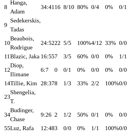
Hanga,
8
34:41
16
8/10
80%
0/4
0%
0/1
Adam
Sedekerskis,
9
Tadas
Beaubois,
10
24:52
22
5/5
100%
4/12
33%
0/0
Rodrigue
11
Blazic, Jaka
16:55
7
3/5
60%
0/0
0%
1/1
Diop,
12
6:7
0
0/1
0%
0/0
0%
0/0
Ilimane
14
Tillie, Kim
28:37
8
1/3
33%
2/2
100%
0/0
Shengelia,
23
T.
Budinger,
34
9:26
2
1/2
50%
0/1
0%
0/0
Chase
55
Luz, Rafa
12:48
3
0/0
0%
1/1
100%
0/0