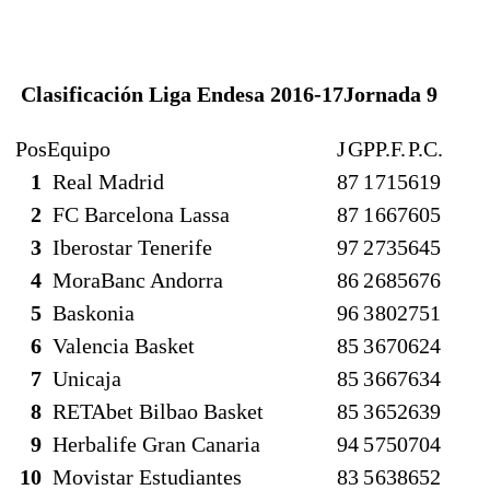
Clasificación Liga Endesa 2016-17
Jornada 9
Pos
Equipo
J
G
P
P.F.
P.C.
1
Real Madrid
8
7
1
715
619
2
FC Barcelona Lassa
8
7
1
667
605
3
Iberostar Tenerife
9
7
2
735
645
4
MoraBanc Andorra
8
6
2
685
676
5
Baskonia
9
6
3
802
751
6
Valencia Basket
8
5
3
670
624
7
Unicaja
8
5
3
667
634
8
RETAbet Bilbao Basket
8
5
3
652
639
9
Herbalife Gran Canaria
9
4
5
750
704
10
Movistar Estudiantes
8
3
5
638
652