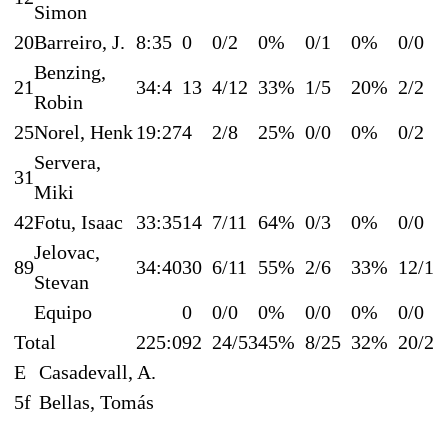
Simon
20
Barreiro, J.
8:35
0
0/2
0%
0/1
0%
0/0
Benzing,
21
34:4
13
4/12
33%
1/5
20%
2/2
Robin
25
Norel, Henk
19:27
4
2/8
25%
0/0
0%
0/2
Servera,
31
Miki
42
Fotu, Isaac
33:35
14
7/11
64%
0/3
0%
0/0
Jelovac,
89
34:40
30
6/11
55%
2/6
33%
12/14
Stevan
Equipo
0
0/0
0%
0/0
0%
0/0
Total
225:0
92
24/53
45%
8/25
32%
20/25
E
Casadevall, A.
5f
Bellas, Tomás