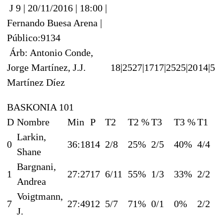
J 9 | 20/11/2016 | 18:00 |
Fernando Buesa Arena |
Público:9134
Árb: Antonio Conde,
Jorge Martínez, J.J.
18|25
27|17
17|25
25|20
14|5
Martínez Díez
BASKONIA 101
D
Nombre
Min
P
T2
T2 %
T3
T3 %
T1
Larkin,
0
36:18
14
2/8
25%
2/5
40%
4/4
Shane
Bargnani,
1
27:27
17
6/11
55%
1/3
33%
2/2
Andrea
Voigtmann,
7
27:49
12
5/7
71%
0/1
0%
2/2
J.