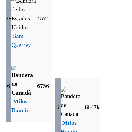
28
4
5
7
4
Sam
Querrey
6
6
7
5
6
Milos
6
6
6
4
7
6
Raonic
Milos
Raonic