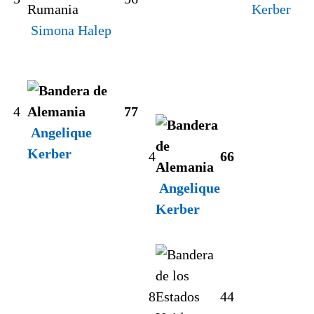
Kerber
Simona Halep
4
7
7
Angelique
Kerber
4
6
6
Angelique
Kerber
8
4
4