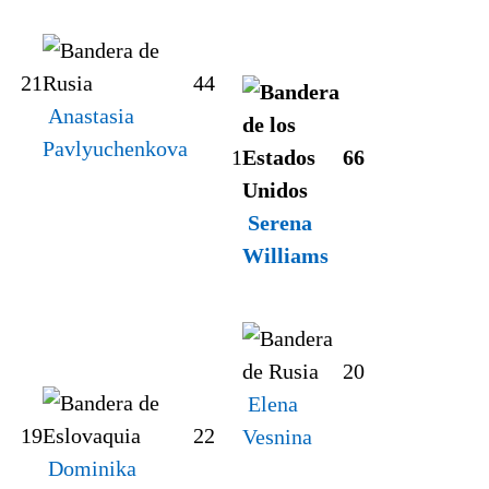
21
4
4
Anastasia
Pavlyuchenkova
1
6
6
Serena
Williams
2
0
Elena
19
2
2
Vesnina
Dominika