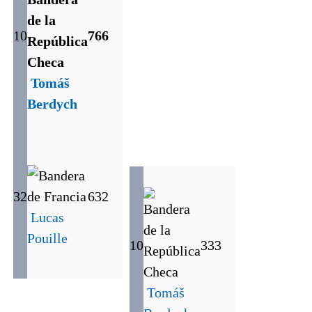
10
7
6
6
Tomáš
Berdych
32
6
3
2
Lucas
Pouille
10
3
3
3
Tomáš