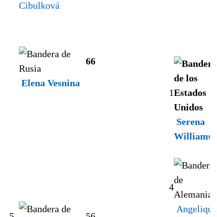
Cibulková
6
6
Elena Vesnina
1
Serena
Williams
4
Angelique
5
5
6