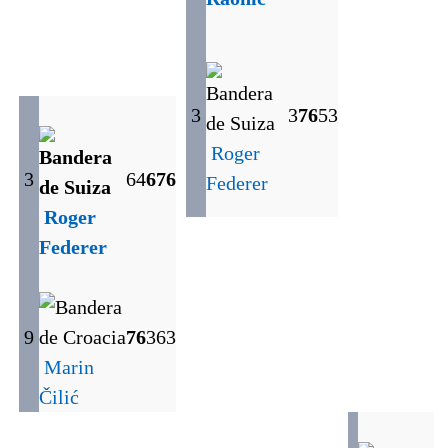
3
3
7
6
5
3
Roger
3
6
4
6
7
6
Federer
Roger
Federer
9
7
6
3
6
3
Marin
Čilić