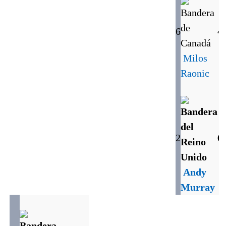
6
4
Milos
Raonic
2
6
Andy
Murray