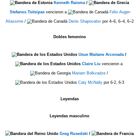
Kenneth Raisma
/
Stefanos Tsitsipas
vencieron a
Félix Auger-
Aliassime
/
Denis Shapovalov
por 4–6, 6–4, 6–2
Dobles femenino
Usue Maitane Arconada
/
Claire Liu
vencieron a
Mariam Bolkvadze
/
Caty McNally
por 6-2, 6-3
Leyendas
Leyendas masculino
Greg Rusedski
/