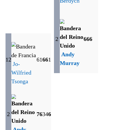
Berdych
2
6
6
6
Andy
12
6
1
6
6
1
Murray
Jo-
Wilfried
Tsonga
2
7
6
3
4
6
Andy