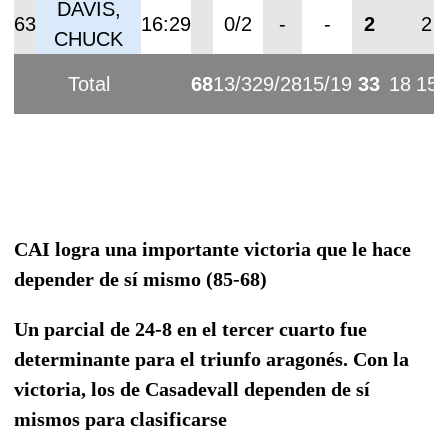
DAVIS,
63
16:29
0/2
-
-
2
2
CHUCK
Total
68
13/32
9/28
15/19
33
18
15
CAI logra una importante victoria que le hace
depender de sí mismo (85-68)
Un parcial de 24-8 en el tercer cuarto fue
determinante para el triunfo aragonés. Con la
victoria, los de Casadevall dependen de sí
mismos para clasificarse