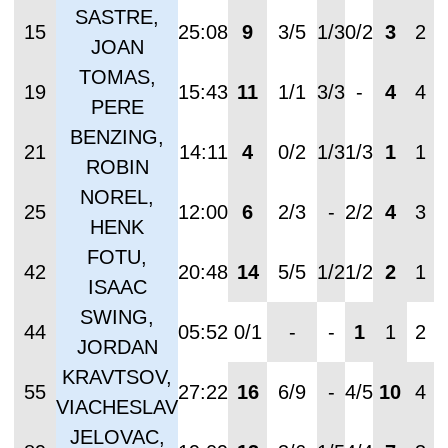
SASTRE,
15
25:08
9
3/5
1/3
0/2
3
2
JOAN
TOMAS,
19
15:43
11
1/1
3/3
-
4
4
PERE
BENZING,
21
14:11
4
0/2
1/3
1/3
1
1
ROBIN
NOREL,
25
12:00
6
2/3
-
2/2
4
3
HENK
FOTU,
42
20:48
14
5/5
1/2
1/2
2
1
ISAAC
SWING,
44
05:52
0/1
-
-
1
1
2
-
JORDAN
KRAVTSOV,
55
27:22
16
6/9
-
4/5
10
4
VIACHESLAV
JELOVAC,