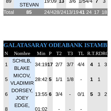
89
19:09
13
3/6
1/5
4/4
7
3
STEVAN
Total
85
24/42
8/24
13/19
41
24
17
18
GALATASARAY ODEABANK ISTAMB
N
Nombre
Min
P
T2
T3
TL
R.T.
RD
RO
SCHILB,
1
34:19
17
2/7
3/7
4/4
4
1
3
BLAKE
MICOV,
5
28:42
5
1/1
1/8
-
1
1
VLADIMIR
DORSEY,
6
13:55
6
3/4
-
0/1
5
3
2
JOEY
EDGE,
8
01:02
-
-
-