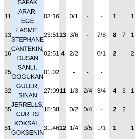
SAFAK
ARAR,
11
03:16
0/1
-
-
1
1
EGE
LASME,
13
23:51
13
3/6
-
7/8
8
7
1
STEPHANE
CANTEKIN,
16
02:51
4
2/2
-
0/1
2
2
DUSAN
SANLI,
25
01:02
-
-
-
DOGUKAN
GULER,
32
27:09
11
1/3
2/4
3/4
4
3
1
SINAN
JERRELLS,
55
15:38
0/2
0/4
-
2
2
CURTIS
KOKSAL,
61
31:46
12
1/4
3/5
1/1
1
1
GOKSENIN