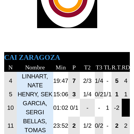
CAI ZARAGOZA
N
Nombre
Min
P
T2
T3
TL
R.T.
RD
R
LINHART,
4
19:47
7
2/3
1/4
-
5
4
NATE
5
HENRY, SEK
15:06
3
1/4
0/2
1/1
1
1
GARCIA,
10
01:02
0/1
-
-
1
-2
SERGI
BELLAS,
11
23:52
2
1/2
0/2
-
2
2
TOMAS