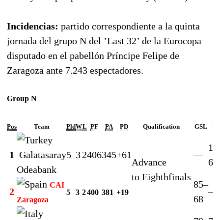
Incidencias:
partido correspondiente a la quinta
jornada del grupo N del ’Last 32’ de la Eurocopa
disputado en el pabellón Príncipe Felipe de
Zaragoza ante 7.243 espectadores.
Group N
Pos
Team
Pld
W
L
PF
PA
PD
Qualification
GSL
CA
10
1
Galatasaray
5
3
2
406
345
+61
—
Advance
68
Odeabank
to Eighthfinals
85–
CAI
2
—
5
3
2
400
381
+19
68
Zaragoza