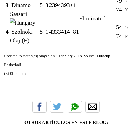
79–
75
3
Dinamo
5
3
2
394
393
+1
74
72
Sassari
Eliminated
54–
10
4
Szolnoki
5
1
4
333
414
−81
74
Feb
Olaj
(E)
Updated to match(es) played on 3 February 2016. Source: Eurocup
Basketball
(E) Eliminated.
OTROS ARTÍCULOS EN ESTE BLOG: