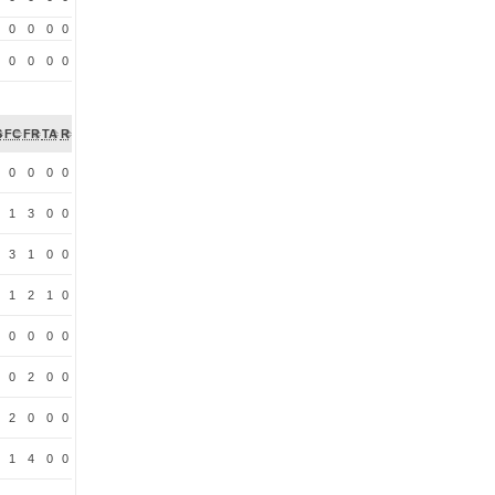
0
0
0
0
0
0
0
0
S
FC
FR
TA
R
0
0
0
0
1
3
0
0
3
1
0
0
1
2
1
0
0
0
0
0
0
2
0
0
2
0
0
0
1
4
0
0