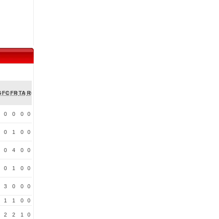
S
FC
FR
TA
R
0
0
0
0
0
1
0
0
0
4
0
0
0
1
0
0
3
0
0
0
1
1
0
0
2
2
1
0