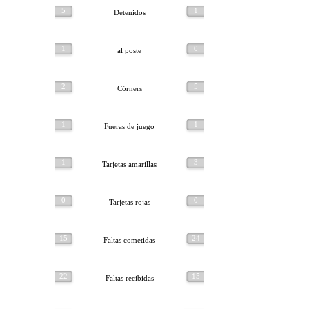
5
1
Detenidos
1
0
al poste
2
5
Córners
1
1
Fueras de juego
1
3
Tarjetas amarillas
0
0
Tarjetas rojas
15
24
Faltas cometidas
22
15
Faltas recibidas