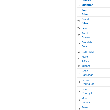
16
Juanfran
Jordi
18
Alba
David
21
Silva
22
Isco
Sergio
23
Asenjo
David de
13
Gea
2
Raúl Albiol
Marc
4
Bartra
9
Juanmi
Cesc
10
Fàbregas
Pedro
11
Rodríguez
Dani
12
Carvajal
Mario
14
Suárez
Juan
17