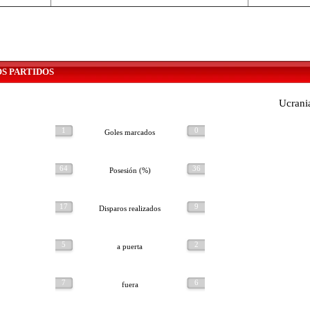
OS PARTIDOS
Ucrani
1
0
Goles marcados
64
36
Posesión (%)
17
9
Disparos realizados
5
2
a puerta
7
6
fuera