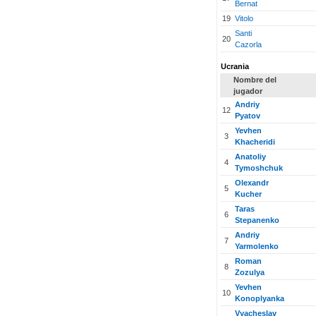
Bernat
19
Vitolo
Santi
20
Cazorla
Ucrania
Nombre del
jugador
Andriy
12
Pyatov
Yevhen
3
Khacheridi
Anatoliy
4
Tymoshchuk
Olexandr
5
Kucher
Taras
6
Stepanenko
Andriy
7
Yarmolenko
Roman
8
Zozulya
Yevhen
10
Konoplyanka
Vyacheslav