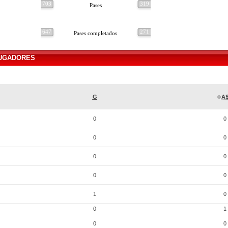
703
319
Pases
647
271
Pases completados
JUGADORES
G
A
0
0
0
0
0
0
0
0
1
0
0
1
0
0