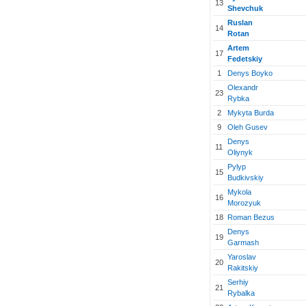
13
Shevchuk
Ruslan
14
Rotan
Artem
17
Fedetskiy
1
Denys Boyko
Olexandr
23
Rybka
2
Mykyta Burda
9
Oleh Gusev
Denys
11
Oliynyk
Pylyp
15
Budkivskiy
Mykola
16
Morozyuk
18
Roman Bezus
Denys
19
Garmash
Yaroslav
20
Rakitskiy
Serhiy
21
Rybalka