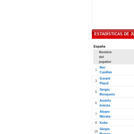
ESTADÍSTICAS DE 
España
Nombre
del
jugador
Iker
1
Casillas
Gerard
3
Piqué
Sergio
5
Busquets
Andrés
6
Iniesta
Álvaro
7
Morata
8
Koke
Sergio
15
Ramos