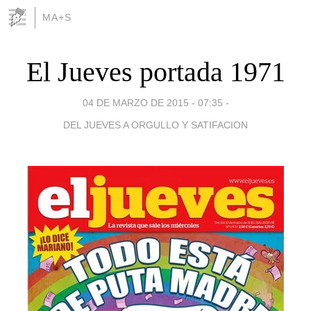
MA+S
El Jueves portada 1971
04 DE MARZO DE 2015 - 07:35
-
DEL JUEVES A ORGULLO Y SATIFACION