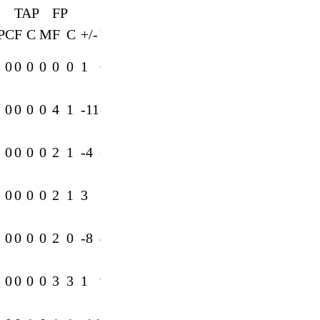
TAP
FP
P
C
F
C
M
F
C
+/-
V
0
0
0
0
0
0
1
0
0
0
0
0
4
1
-11
-5
0
0
0
0
2
1
-4
6
0
0
0
0
2
1
3
7
0
0
0
0
2
0
-8
4
0
0
0
0
3
3
1
9