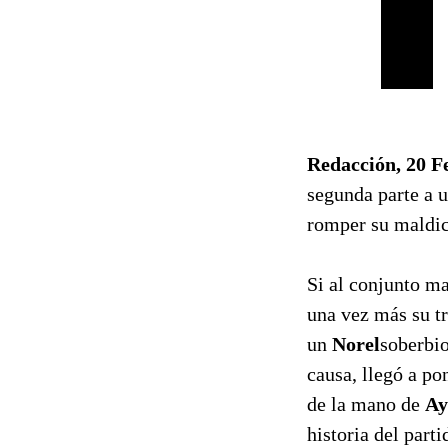
Redacción, 20 F
segunda parte a 
romper su maldic
Si al conjunto ma
una vez más su t
un
Norel
soberbio
causa, llegó a po
de la mano de
Ay
historia del parti