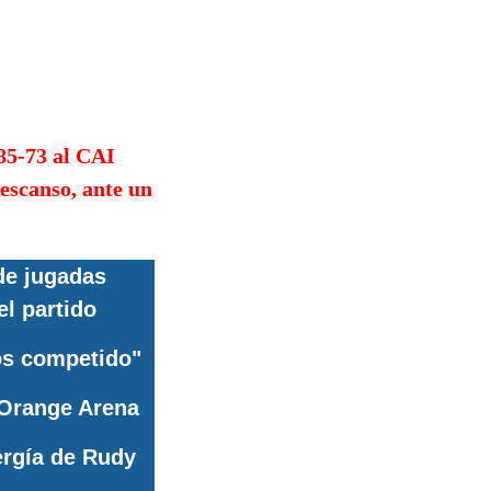
85-73 al CAI
escanso, ante un
de jugadas
el partido
os competido"
 Orange Arena
rgía de Rudy