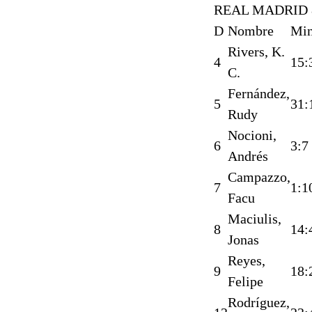
REAL MADRID 
D
Nombre
Mi
Rivers, K.
4
15:
C.
Fernández,
5
31:
Rudy
Nocioni,
6
3:7
Andrés
Campazzo,
7
1:1
Facu
Maciulis,
8
14:
Jonas
Reyes,
9
18:
Felipe
Rodríguez,