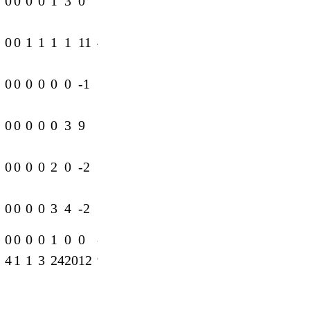
0
0
0
0
1
3
0
12
0
0
1
1
1
1
11
4
0
0
0
0
0
0
-1
12
0
0
0
0
0
3
9
19
0
0
0
0
2
0
-2
1
0
0
0
0
3
4
-2
5
0
0
0
0
1
0
0
-2
4
1
1
3
24
20
12
94