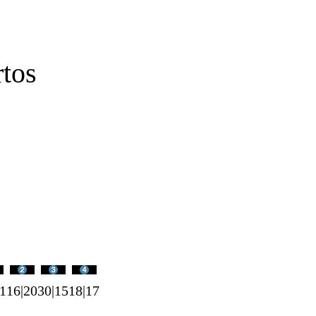
tos
21
16|20
30|15
18|17