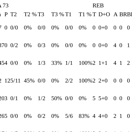
 73
REB
n
P
T2
T2 %
T3
T3 %
T1
T1 %
T
D+O
A
BR
B
7
0
0/0
0%
0/0
0%
0/0
0%
0
0+0
0
0
0
37
0
0/2
0%
0/3
0%
0/0
0%
0
0+0
4
0
1
45
4
0/0
0%
1/3
33%
1/1
100%
2
1+1
4
1
2
2
12
5/11
45%
0/0
0%
2/2
100%
2
2+0
0
0
0
20
3
0/1
0%
1/2
50%
0/0
0%
5
5+0
0
0
0
26
5
0/0
0%
0/2
0%
5/6
83%
4
4+0
2
1
0