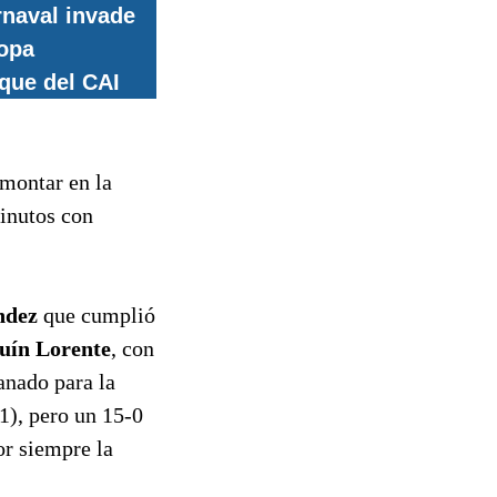
naval invade
opa
que del CAI
emontar en la
inutos con
ndez
que cumplió
uín Lorente
, con
nado para la
1), pero un 15-0
r siempre la