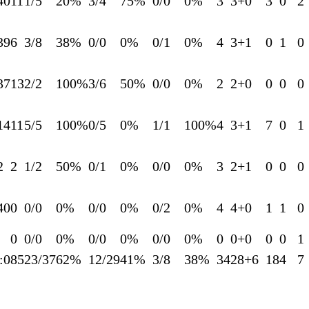
40
11
1/5
20%
3/4
75%
0/0
0%
3
3+0
3
0
2
39
6
3/8
38%
0/0
0%
0/1
0%
4
3+1
0
1
0
37
13
2/2
100%
3/6
50%
0/0
0%
2
2+0
0
0
0
14
11
5/5
100%
0/5
0%
1/1
100%
4
3+1
7
0
1
2
2
1/2
50%
0/1
0%
0/0
0%
3
2+1
0
0
0
40
0
0/0
0%
0/0
0%
0/2
0%
4
4+0
1
1
0
0
0/0
0%
0/0
0%
0/0
0%
0
0+0
0
0
1
:0
85
23/37
62%
12/29
41%
3/8
38%
34
28+6
18
4
7