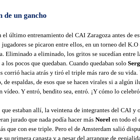
n de un gancho
n el último entrenamiento del CAI Zaragoza antes de es
 jugadores se picaron entre ellos, en un torneo del K.O 
a. Eliminado a eliminado, los gritos se sucedían entre l
 a los pocos que quedaban. Cuando quedaban solo
Serg
és corrió hacia atrás y tiró el triple más raro de su vida
, de espaldas, de esos que se hacen virales si a algún i
n vídeo. Y entró, bendito sea, entró. ¡Y cómo lo celebró
 que estaban allí, la veintena de integrantes del CAI y o
ieran jurado que nada podía hacer más
Norel
en todo el 
s que con ese triple. Pero el de Amsterdam salió dispu
e su primera canasta y a pesar del arranque de geniali