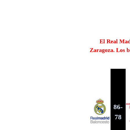
El Real Mad
Zaragoza. Los b
86-
78