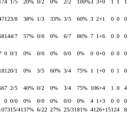
17
4
1/5
20%
0/2
0%
2/2
100%
3
3+0
1
1
1
47
12
3/8
38%
1/3
33%
3/5
60%
3
2+1
0
0
0
58
14
4/7
57%
0/0
0%
6/7
86%
7
1+6
0
0
0
7
0
0/1
0%
0/0
0%
0/0
0%
0
0+0
0
0
0
18
12
0/1
0%
3/5
60%
3/4
75%
1
1+0
0
1
0
56
7
2/5
40%
0/2
0%
3/4
75%
10
6+4
1
0
4
0
0/0
0%
0/0
0%
0/0
0%
4
1+3
0
0
0
:0
73
15/41
37%
6/22
27%
25/31
81%
41
26+15
12
4
8