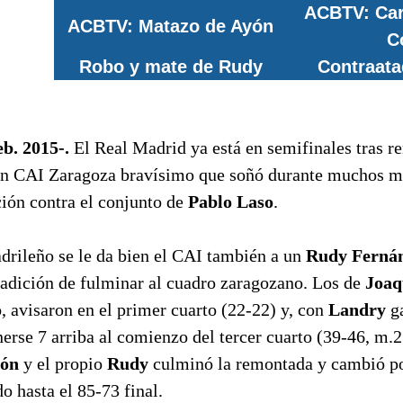
ACBTV: Car
ACBTV: Matazo de Ayón
C
Robo y mate de Rudy
Contraata
eb. 2015-.
El Real Madrid ya está en semifinales tras r
un CAI Zaragoza bravísimo que soñó durante muchos m
ión contra el conjunto de
Pablo Laso
.
drileño se le da bien el CAI también a un
Rudy Ferná
radición de fulminar al cuadro zaragozano. Los de
Joaq
, avisaron en el primer cuarto (22-22) y, con
Landry
ga
nerse 7 arriba al comienzo del tercer cuarto (39-46, m.2
ón
y el propio
Rudy
culminó la remontada y cambió po
do hasta el 85-73 final.