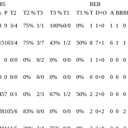
85
REB
n
P
T2
T2 %
T3
T3 %
T1
T1 %
T
D+O
A
BR
B
3
9
3/4
75%
1/1
100%
0/0
0%
1
1+0
1
1
0
15
16
3/4
75%
3/7
43%
1/2
50%
8
7+1
6
1
1
0
0/0
0%
0/2
0%
0/0
0%
1
1+0
0
0
0
0
0
0/0
0%
0/0
0%
0/0
0%
0
0+0
0
0
0
45
7
0/1
0%
2/3
67%
1/2
50%
2
2+0
0
0
0
28
10
5/6
83%
0/0
0%
0/0
0%
2
0+2
0
0
2