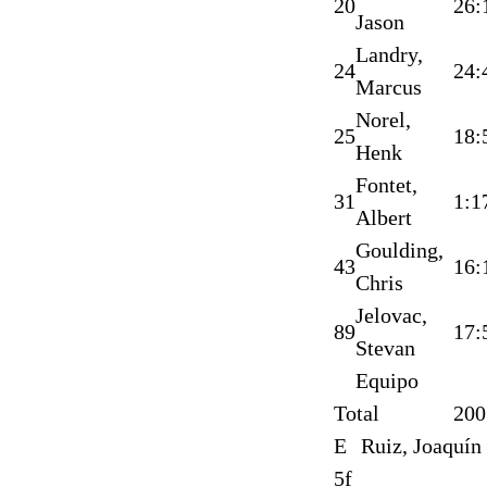
20
26:
Jason
Landry,
24
24:
Marcus
Norel,
25
18:
Henk
Fontet,
31
1:1
Albert
Goulding,
43
16:
Chris
Jelovac,
89
17:
Stevan
Equipo
Total
200
E
Ruiz, Joaquín
5f