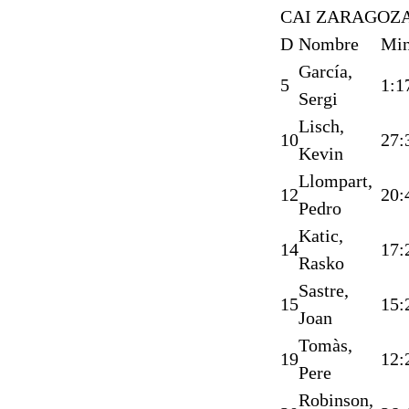
CAI ZARAGOZA
D
Nombre
Mi
García,
5
1:1
Sergi
Lisch,
10
27:
Kevin
Llompart,
12
20:
Pedro
Katic,
14
17:
Rasko
Sastre,
15
15:
Joan
Tomàs,
19
12:
Pere
Robinson,