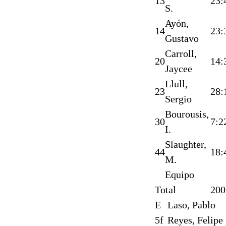
13
23:
S.
Ayón,
14
23:
Gustavo
Carroll,
20
14:
Jaycee
Llull,
23
28:
Sergio
Bourousis,
30
7:2
I.
Slaughter,
44
18:
M.
Equipo
Total
200
E
Laso, Pablo
5f
Reyes, Felipe