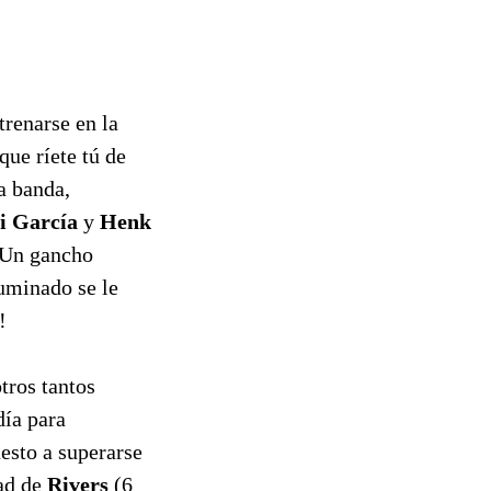
trenarse en la
que ríete tú de
a banda,
i García
y
Henk
. Un gancho
luminado se le
!
tros tantos
día para
esto a superarse
dad de
Rivers
(6