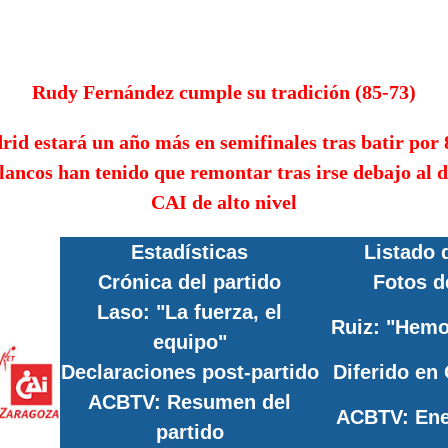
Rudy Fernández cumple su tradición (85-73)
rid estará un año más en semifinales tras batir por 
lancos han tenido que remontar tras irse debajo al d
CAI de alto nivel
Estadísticas
Listado 
Crónica del partido
Fotos d
Laso: "La fuerza, el
Ruiz: "Hem
equipo"
Declaraciones post-partido
Diferido en
ACBTV: Resumen del
ACBTV: Ene
partido