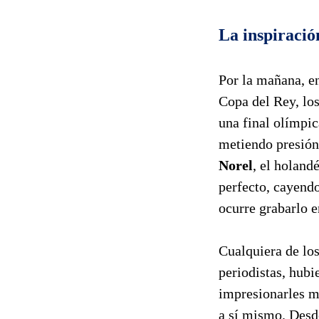
La inspiració
Por la mañana, e
Copa del Rey, los
una final olímpic
metiendo presión
Norel
, el holand
perfecto, cayendo
ocurre grabarlo e
Cualquiera de los
periodistas, hub
impresionarles má
a sí mismo. Desd