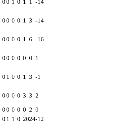
0
0
1
0
1
1
-14
1
0
0
0
0
1
3
-14
8
0
0
0
0
1
6
-16
22
0
0
0
0
0
0
1
-1
0
1
0
0
1
3
-1
13
0
0
0
0
3
3
2
8
0
0
0
0
0
2
0
6
0
1
1
0
20
24
-12
78