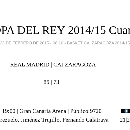
PA DEL REY 2014/15 Cuar
23 DE FEBRERO DE 2015 - 08:10
-
BASKET CAI ZARAGOZA 2014/15
REAL MADRID |
CAI ZARAGOZA
85 |
73
| 19:00 | Gran Canaria Arena | Público:9720
rezuelo, Jiménez Trujillo, Fernando Calatrava
21|