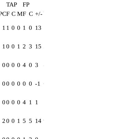
TAP
FP
P
C
F
C
M
F
C
+/-
V
1
1
0
0
1
0
13
11
1
0
0
1
2
3
15
25
0
0
0
0
4
0
3
-5
0
0
0
0
0
0
-1
0
0
0
0
0
4
1
1
3
2
0
0
1
5
5
14
9