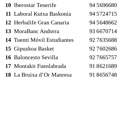
10
Iberostar Tenerife
9
4
5
696
680
11
Laboral Kutxa Baskonia
9
4
5
724
715
12
Herbalife Gran Canaria
9
4
5
648
662
13
MoraBanc Andorra
9
3
6
670
714
14
Tuenti Móvil Estudiantes
9
2
7
635
688
15
Gipuzkoa Basket
9
2
7
602
686
16
Baloncesto Sevilla
9
2
7
665
757
17
Montakit Fuenlabrada
9
1
8
621
689
18
La Bruixa d’Or Manresa
9
1
8
656
748