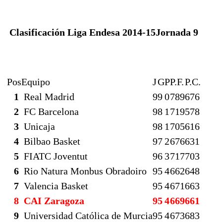
Clasificación Liga Endesa 2014-15
Jornada 9
Pos
Equipo
J
G
P
P.F.
P.C.
1
Real Madrid
9
9
0
789
676
2
FC Barcelona
9
8
1
719
578
3
Unicaja
9
8
1
705
616
4
Bilbao Basket
9
7
2
676
631
5
FIATC Joventut
9
6
3
717
703
6
Rio Natura Monbus Obradoiro
9
5
4
662
648
7
Valencia Basket
9
5
4
671
663
8
CAI Zaragoza
9
5
4
669
661
9
Universidad Católica de Murcia
9
5
4
673
683