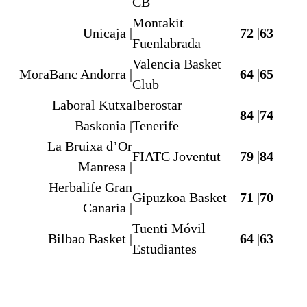
CB
Montakit
Unicaja |
72
|
63
Fuenlabrada
Valencia Basket
MoraBanc Andorra |
64
|
65
Club
Laboral Kutxa
Iberostar
84
|
74
Baskonia |
Tenerife
La Bruixa d’Or
FIATC Joventut
79
|
84
Manresa |
Herbalife Gran
Gipuzkoa Basket
71
|
70
Canaria |
Tuenti Móvil
Bilbao Basket |
64
|
63
Estudiantes