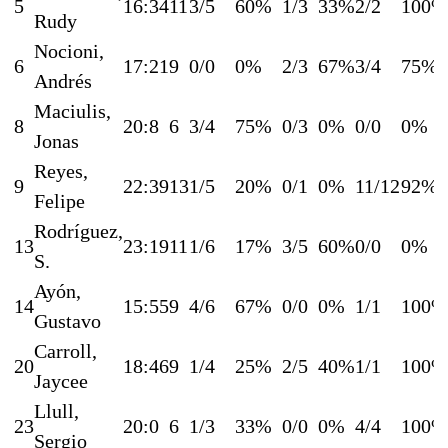
5
16:34
11
3/5
60%
1/3
33%
2/2
100%
Rudy
Nocioni,
6
17:21
9
0/0
0%
2/3
67%
3/4
75%
Andrés
Maciulis,
8
20:8
6
3/4
75%
0/3
0%
0/0
0%
Jonas
Reyes,
9
22:39
13
1/5
20%
0/1
0%
11/12
92%
Felipe
Rodríguez,
13
23:19
11
1/6
17%
3/5
60%
0/0
0%
S.
Ayón,
14
15:55
9
4/6
67%
0/0
0%
1/1
100%
Gustavo
Carroll,
20
18:46
9
1/4
25%
2/5
40%
1/1
100%
Jaycee
Llull,
23
20:0
6
1/3
33%
0/0
0%
4/4
100%
Sergio