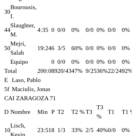
Bourousis,
30
I.
Slaughter,
44
4:35
0
0/0
0%
0/0
0%
0/0
0%
M.
Mejri,
50
19:24
6
3/5
60%
0/0
0%
0/0
0%
Salah
Equipo
0
0/0
0%
0/0
0%
0/0
0%
Total
200:0
89
20/43
47%
9/25
36%
22/24
92%
E
Laso, Pablo
5f
Maciulis, Jonas
CAI ZARAGOZA 71
T3
D
Nombre
Min
P
T2
T2 %
T3
T1
T1 %
%
Lisch,
10
23:51
8
1/3
33%
2/5
40%
0/0
0%
Kevin