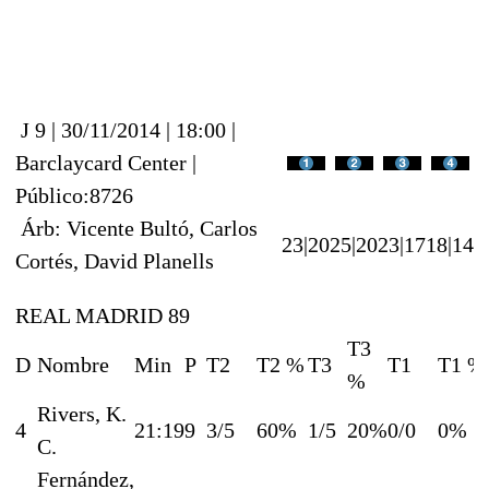
J 9 | 30/11/2014 | 18:00 |
Barclaycard Center |
Público:8726
Árb: Vicente Bultó, Carlos
23|20
25|20
23|17
18|14
Cortés, David Planells
REAL MADRID 89
T3
D
Nombre
Min
P
T2
T2 %
T3
T1
T1 %
%
Rivers, K.
4
21:19
9
3/5
60%
1/5
20%
0/0
0%
C.
Fernández,