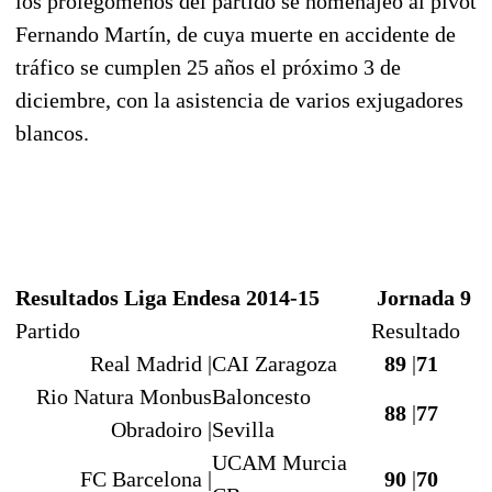
los prolegómenos del partido se homenajeó al pívot
Fernando Martín, de cuya muerte en accidente de
tráfico se cumplen 25 años el próximo 3 de
diciembre, con la asistencia de varios exjugadores
blancos.
Resultados Liga Endesa 2014-15
Jornada 9
Partido
Resultado
Real Madrid |
CAI Zaragoza
89
|
71
Rio Natura Monbus
Baloncesto
88
|
77
Obradoiro |
Sevilla
UCAM Murcia
FC Barcelona |
90
|
70