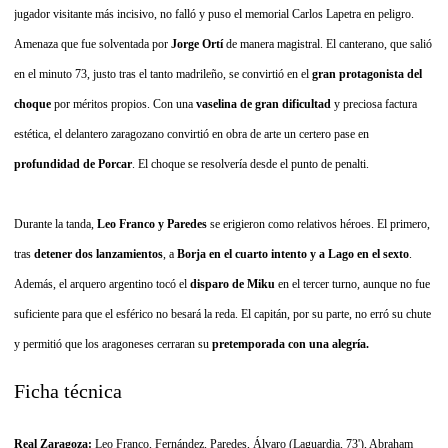
jugador visitante más incisivo, no falló y puso el memorial Carlos Lapetra en peligro.
Amenaza que fue solventada por
Jorge Ortí
de manera magistral. El canterano, que salió
en el minuto 73, justo tras el tanto madrileño, se convirtió en el
gran protagonista del
choque
por méritos propios. Con una
vaselina de gran dificultad
y preciosa factura
estética, el delantero zaragozano convirtió en obra de arte un certero pase en
profundidad de Porcar
. El choque se resolvería desde el punto de penalti.
Durante la tanda,
Leo Franco y Paredes
se erigieron como relativos héroes. El primero,
tras
detener dos lanzamientos
, a
Borja en el cuarto intento y a Lago en el sexto
.
Además, el arquero argentino tocó el
disparo de Miku
en el tercer turno, aunque no fue
suficiente para que el esférico no besará la reda. El capitán, por su parte, no erró su chute
y permitió que los aragoneses cerraran su
pretemporada con una alegría.
Ficha técnica
Real Zaragoza:
Leo Franco, Fernández, Paredes, Álvaro (Laguardia, 73'), Abraham