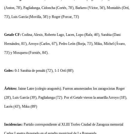
(Anton, 78'), Paglialunga, Cidoncha (Cortés, 78'), Barkero (Víctor, 56'), Montañés (Ortí,
73'), Luis García (Movilla, 58') y Roger (Porcar, 73')
Getafe CF:
Codina, Alexis, Roberto Lago, Lacen, Lopo (Rafa, 46'), Sarabia (Dani
Hernández, 81'), Arroyo (Carlos, 67'), Pedro León (Borja, 73'), Miku, Míchel (Ávaro,
73') y Mosquera (Forniés, 84').
Goles:
0-1 Sarabia de penalti (72'), 1-1 Ortí (88').
Árbitro:
Jaime Latre (colegio aragonés). Fueron amonestados los zaragocistas Roger
(28'), Luis García (39'), Paglialunga (72'). Por el Getafe vieron la amarilla Arroyo (18'),
Lacén (43'), Miku (89')
Incidencias:
Partido correspondiente al XLIII Trofeo Ciudad de Zaragoza memorial
Carlos Lapetra disputado en el estadio municipal de La Romareda.