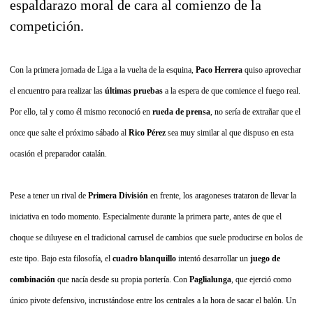
espaldarazo moral de cara al comienzo de la
competición.
Con la primera jornada de Liga a la vuelta de la esquina,
Paco Herrera
quiso aprovechar
el encuentro para realizar las
últimas pruebas
a la espera de que comience el fuego real.
Por ello, tal y como él mismo reconoció en
rueda de prensa
, no sería de extrañar que el
once que salte el próximo sábado al
Rico Pérez
sea muy similar al que dispuso en esta
ocasión el preparador catalán.
Pese a tener un rival de
Primera División
en frente, los aragoneses trataron de llevar la
iniciativa en todo momento. Especialmente durante la primera parte, antes de que el
choque se diluyese en el tradicional carrusel de cambios que suele producirse en bolos de
este tipo. Bajo esta filosofía, el
cuadro blanquillo
intentó desarrollar un
juego de
combinación
que nacía desde su propia portería. Con
Paglialunga
, que ejerció como
único pivote defensivo, incrustándose entre los centrales a la hora de sacar el balón. Un