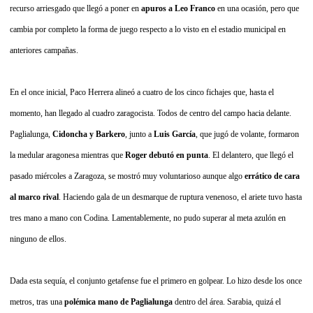
recurso arriesgado que llegó a poner en
apuros a Leo Franco
en una ocasión, pero que
cambia por completo la forma de juego respecto a lo visto en el estadio municipal en
anteriores campañas.
En el once inicial, Paco Herrera alineó a cuatro de los cinco fichajes que, hasta el
momento, han llegado al cuadro zaragocista. Todos de centro del campo hacia delante.
Paglialunga,
Cidoncha y Barkero
, junto a
Luis García
, que jugó de volante, formaron
la medular aragonesa mientras que
Roger debutó en punta
. El delantero, que llegó el
pasado miércoles a Zaragoza, se mostró muy voluntarioso aunque algo
errático de cara
al marco rival
. Haciendo gala de un desmarque de ruptura venenoso, el ariete tuvo hasta
tres mano a mano con Codina. Lamentablemente, no pudo superar al meta azulón en
ninguno de ellos.
Dada esta sequía, el conjunto getafense fue el primero en golpear. Lo hizo desde los once
metros, tras una
polémica mano de Paglialunga
dentro del área. Sarabia, quizá el