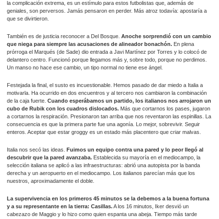
la complicación extrema, es un estímulo para estos futbolistas que, además de
geniales, son perversos. Jamás pensaron en perder. Más atroz todavía: apostaría a
que se divirtieron.
También es de justicia reconocer a Del Bosque.
Anoche sorprendió con un cambio
que niega para siempre las acusaciones de alineador bonachón.
En plena
prórroga el Marqués (de Sade) dio entrada a Javi Martínez por Torres y lo colocó de
delantero centro. Funcionó porque llegamos más y, sobre todo, porque no perdimos.
Un manso no hace ese cambio, un tipo normal no tiene ese ángel.
Festejada la final, el susto es incuestionable. Hemos pasado de dar miedo a Italia a
motivarla. Ha ocurrido en dos encuentros y al tercero nos cambiaron la combinación
de la caja fuerte.
Cuando esperábamos un partido, los italianos nos arrojaron un
cubo de Rubik con los cuadros dislocados.
Más que cortarnos los pases, jugaron
a cortarnos la respiración. Presionaron tan arriba que nos reventaron las espinillas. La
consecuencia es que la primera parte fue una agonía. Lo mejor, sobrevivir. Seguir
enteros. Aceptar que estar groggy es un estado más placentero que criar malvas.
Italia nos secó las ideas.
Fuimos un equipo contra una pared y lo peor llegó al
descubrir que la pared avanzaba.
Establecida su mayoría en el mediocampo, la
selección italiana se aplicó a las infraestructuras: abrió una autopista por la banda
derecha y un aeropuerto en el mediocampo. Los italianos parecían más que los
nuestros, aproximadamente el doble.
La supervivencia en los primeros 45 minutos se la debemos a la buena fortuna
y a su representante en la tierra: Casillas.
A los 16 minutos, Iker desvió un
cabezazo de Maggio y lo hizo como quien espanta una abeja. Tiempo más tarde