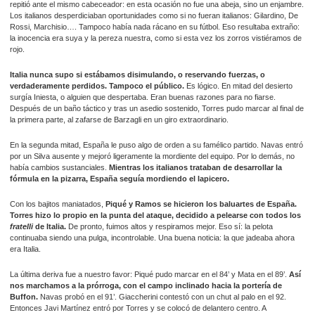
repitió ante el mismo cabeceador: en esta ocasión no fue una abeja, sino un enjambre.
Los italianos desperdiciaban oportunidades como si no fueran italianos: Gilardino, De
Rossi, Marchisio…. Tampoco había nada rácano en su fútbol. Eso resultaba extraño:
la inocencia era suya y la pereza nuestra, como si esta vez los zorros vistiéramos de
rojo.
Italia nunca supo si estábamos disimulando, o reservando fuerzas, o
verdaderamente perdidos. Tampoco el público.
Es lógico. En mitad del desierto
surgía Iniesta, o alguien que despertaba. Eran buenas razones para no fiarse.
Después de un baño táctico y tras un asedio sostenido, Torres pudo marcar al final de
la primera parte, al zafarse de Barzagli en un giro extraordinario.
En la segunda mitad, España le puso algo de orden a su famélico partido. Navas entró
por un Silva ausente y mejoró ligeramente la mordiente del equipo. Por lo demás, no
había cambios sustanciales.
Mientras los italianos trataban de desarrollar la
fórmula en la pizarra, España seguía mordiendo el lapicero.
Con los bajitos maniatados,
Piqué y Ramos se hicieron los baluartes de España.
Torres hizo lo propio en la punta del ataque, decidido a pelearse con todos los
fratelli
de Italia.
De pronto, fuimos altos y respiramos mejor. Eso sí: la pelota
continuaba siendo una pulga, incontrolable. Una buena noticia: la que jadeaba ahora
era Italia.
La última deriva fue a nuestro favor: Piqué pudo marcar en el 84’ y Mata en el 89’.
Así
nos marchamos a la prórroga, con el campo inclinado hacia la portería de
Buffon.
Navas probó en el 91’. Giaccherini contestó con un chut al palo en el 92.
Entonces Javi Martínez entró por Torres y se colocó de delantero centro. A