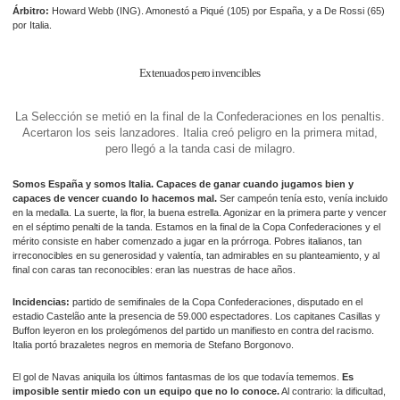
Árbitro:
Howard Webb (ING). Amonestó a Piqué (105) por España, y a De Rossi (65)
por Italia.
Extenuados pero invencibles
La Selección se metió en la final de la Confederaciones en los penaltis.
Acertaron los seis lanzadores. Italia creó peligro en la primera mitad,
pero llegó a la tanda casi de milagro.
Somos España y somos Italia. Capaces de ganar cuando jugamos bien y
capaces de vencer cuando lo hacemos mal.
Ser campeón tenía esto, venía incluido
en la medalla. La suerte, la flor, la buena estrella. Agonizar en la primera parte y vencer
en el séptimo penalti de la tanda. Estamos en la final de la Copa Confederaciones y el
mérito consiste en haber comenzado a jugar en la prórroga. Pobres italianos, tan
irreconocibles en su generosidad y valentía, tan admirables en su planteamiento, y al
final con caras tan reconocibles: eran las nuestras de hace años.
Incidencias:
partido de semifinales de la Copa Confederaciones, disputado en el
estadio Castelão ante la presencia de 59.000 espectadores. Los capitanes Casillas y
Buffon leyeron en los prolegómenos del partido un manifiesto en contra del racismo.
Italia portó brazaletes negros en memoria de Stefano Borgonovo.
El gol de Navas aniquila los últimos fantasmas de los que todavía tememos.
Es
imposible sentir miedo con un equipo que no lo conoce.
Al contrario: la dificultad,