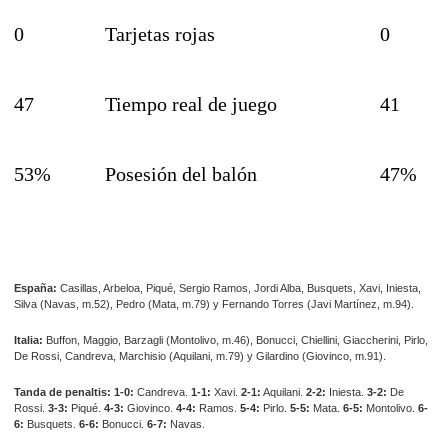
0
Tarjetas rojas
0
47
Tiempo real de juego
41
53%
Posesión del balón
47%
España:
Casillas, Arbeloa, Piqué, Sergio Ramos, Jordi Alba, Busquets, Xavi, Iniesta,
Silva (Navas, m.52), Pedro (Mata, m.79) y Fernando Torres (Javi Martínez, m.94).
Italia:
Buffon, Maggio, Barzagli (Montolivo, m.46), Bonucci, Chiellini, Giaccherini, Pirlo,
De Rossi, Candreva, Marchisio (Aquilani, m.79) y Gilardino (Giovinco, m.91).
Tanda de penaltis: 1-0:
Candreva.
1-1:
Xavi.
2-1:
Aquilani.
2-2:
Iniesta.
3-2:
De
Rossi.
3-3:
Piqué.
4-3:
Giovinco.
4-4:
Ramos.
5-4:
Pirlo.
5-5:
Mata.
6-5:
Montolivo.
6-
6:
Busquets.
6-6:
Bonucci.
6-7:
Navas.