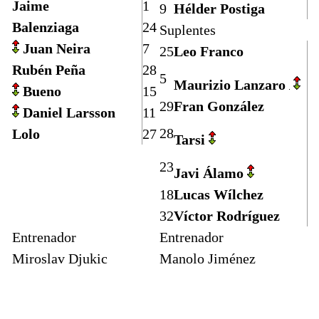
Jaime
1
9
Hélder Postiga
Balenziaga
24
Suplentes
Juan Neira
7
25
Leo Franco
Rubén Peña
28
5
Maurizio Lanzaro
Bueno
15
29
Fran González
Daniel Larsson
11
28
Lolo
27
Tarsi
23
Javi Álamo
18
Lucas Wílchez
32
Víctor Rodríguez
Entrenador
Entrenador
Miroslav Djukic
Manolo Jiménez