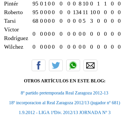
Pintér
95
0
1
0
0
0
0
0
8
10
0
1
1
0
0
Roberto
95
0
0
0
0
0
0
13
4
11
10
0
0
0
0
Tarsi
68
0
0
0
0
0
0
0
0
5
3
0
0
0
0
Víctor
0
0
0
0
0
0
0
0
0
0
0
0
0
0
0
Rodríguez
Wilchez
0
0
0
0
0
0
0
0
0
0
0
0
0
0
0
OTROS ARTÍCULOS EN ESTE BLOG:
8º partido pretemporada Real Zaragoza 2012-13
18º incorporacion al Real Zaragoza 2012/13 (jugador nº 681)
1.9.2012 - LIGA 1ªDiv. 2012/13 JORNADA Nº 3