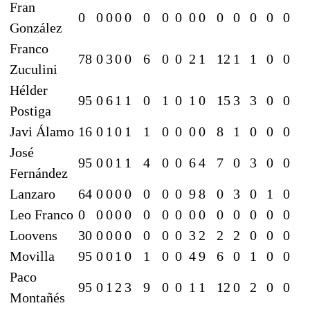
Fran
0
0
0
0
0
0
0
0
0
0
0
0
0
0
0
González
Franco
78
0
3
0
0
6
0
0
2
1
12
1
1
0
0
Zuculini
Hélder
95
0
6
1
1
0
1
0
1
0
15
3
3
0
0
Postiga
Javi Álamo
16
0
1
0
1
1
0
0
0
0
8
1
0
0
0
José
95
0
0
1
1
4
0
0
6
4
7
0
3
0
0
Fernández
Lanzaro
64
0
0
0
0
0
0
0
9
8
0
3
0
1
0
Leo Franco
0
0
0
0
0
0
0
0
0
0
0
0
0
0
0
Loovens
30
0
0
0
0
0
0
0
3
2
2
2
0
0
0
Movilla
95
0
0
1
0
1
0
0
4
9
6
0
1
0
0
Paco
95
0
1
2
3
9
0
0
1
1
12
0
2
0
0
Montañés