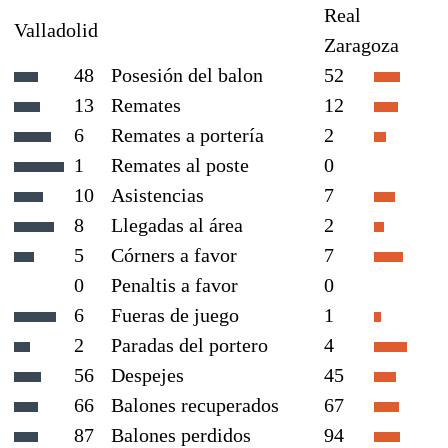
Real
Valladolid
Zaragoza
48
Posesión del balon
52
13
Remates
12
6
Remates a portería
2
1
Remates al poste
0
10
Asistencias
7
8
Llegadas al área
2
5
Córners a favor
7
0
Penaltis a favor
0
6
Fueras de juego
1
2
Paradas del portero
4
56
Despejes
45
66
Balones recuperados
67
87
Balones perdidos
94