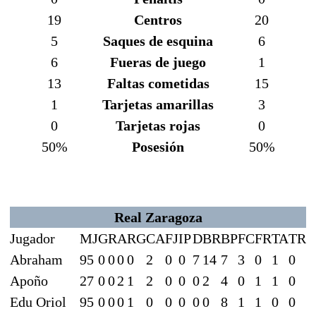
19
Centros
20
5
Saques de esquina
6
6
Fueras de juego
1
13
Faltas cometidas
15
1
Tarjetas amarillas
3
0
Tarjetas rojas
0
50%
Posesión
50%
Real Zaragoza
Jugador
MJ
G
R
A
RG
CA
FJ
IP
D
BR
BP
FC
FR
TA
TR
Abraham
95
0
0
0
0
2
0
0
7
14
7
3
0
1
0
Apoño
27
0
0
2
1
2
0
0
0
2
4
0
1
1
0
Edu Oriol
95
0
0
0
1
0
0
0
0
0
8
1
1
0
0