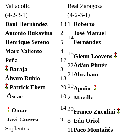
Valladolid
Real Zaragoza
(4-2-3-1)
(4-2-3-1)
Dani Hernández
13
1
Roberto
Antonio Rukavina
2
José Manuel
14
Henrique Sereno
5
Fernández
Marc Valiente
4
16
Glenn Loovens
Peña
17
22
Ádám Pintér
Baraja
8
21
Abraham
Álvaro Rubio
18
10
Patrick Ebert
20
Apoño
Óscar
10
2
Movilla
14
20
Omar
Franco Zuculini
Javi Guerra
9
8
Edu Oriol
Suplentes
11
Paco Montañés