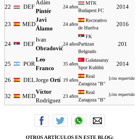
Ádám
MTK
22
DEF
2014
24 años
Pintér
Budapest FC
Javi
Recreativo
23
MED
2016
24 años
Álamo
de Huelva
FK
Ivan
24
DEF
201
24 años
Partizan
Obradović
Belgrado
Leo
Galatasaray
25
POR
2014
35 años
Franco
Spor Kulübü
Real
[
cita requerida
]
26
DEL
Jorge
Ortí
19 años
Zaragoza "B"
Víctor
Real
[
cita requerida
]
32
MED
23 años
Rodríguez
Zaragoza "B"
OTROS ARTÍCULOS EN ESTE BLOG: