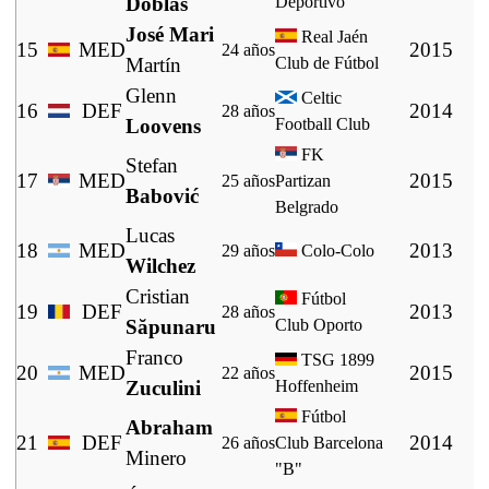
Doblas
Deportivo
José Mari
Real Jaén
15
MED
2015
24 años
Martín
Club de Fútbol
Glenn
Celtic
16
DEF
2014
28 años
Loovens
Football Club
FK
Stefan
17
MED
2015
25 años
Partizan
Babović
Belgrado
Lucas
18
MED
2013
29 años
Colo-Colo
Wilchez
Cristian
Fútbol
19
DEF
2013
28 años
Săpunaru
Club Oporto
Franco
TSG 1899
20
MED
2015
22 años
Zuculini
Hoffenheim
Fútbol
Abraham
21
DEF
2014
26 años
Club Barcelona
Minero
"B"