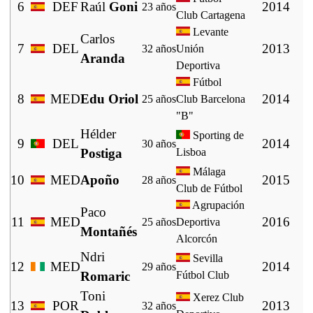
6
DEF
Raúl
Goni
2014
23 años
Club Cartagena
Levante
Carlos
7
DEL
2013
32 años
Unión
Aranda
Deportiva
Fútbol
8
MED
Edu Oriol
2014
25 años
Club Barcelona
"B"
Hélder
Sporting de
9
DEL
2014
30 años
Postiga
Lisboa
Málaga
10
MED
Apoño
2015
28 años
Club de Fútbol
Agrupación
Paco
11
MED
2016
25 años
Deportiva
Montañés
Alcorcón
Ndri
Sevilla
12
MED
2014
29 años
Romaric
Fútbol Club
Toni
Xerez Club
13
POR
2013
32 años