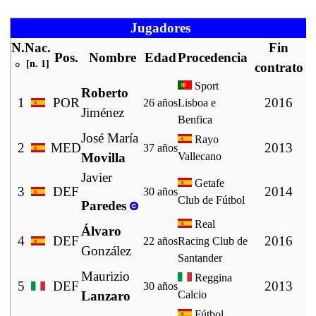
Jugadores
N.
Nac.
Fin
Pos.
Nombre
Edad
Procedencia
[
n. 1
]
°
contrato
Sport
Roberto
1
POR
2016
26 años
Lisboa e
Jiménez
Benfica
José María
Rayo
2
MED
2013
37 años
Movilla
Vallecano
Javier
Getafe
3
DEF
2014
30 años
Club de Fútbol
Paredes
Real
Álvaro
4
DEF
2016
22 años
Racing Club de
González
Santander
Maurizio
Reggina
5
DEF
2013
30 años
Lanzaro
Calcio
Fútbol