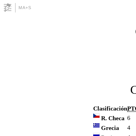
MA+S
Clasificación
PT
6
R. Checa
4
Grecia