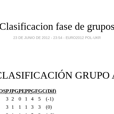
Clasificacion fase de grupo
23 DE JUNIO DE 2012 - 23:54
-
EURO2012 POL-UKR
CLASIFICACIÓN GRUPO 
OS
PJ
PG
PE
PP
GF
GC
(Dif)
3
2
0
1
4
5
(-1)
3
1
1
1
3
3
(0)