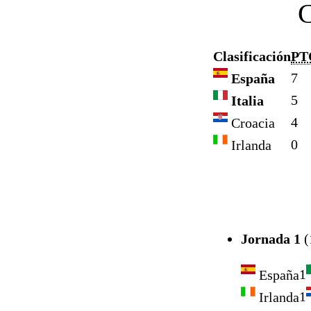
Clasificación
PT
7
España
5
Italia
4
Croacia
0
Irlanda
Jornada 1
(
1
España
1
Irlanda