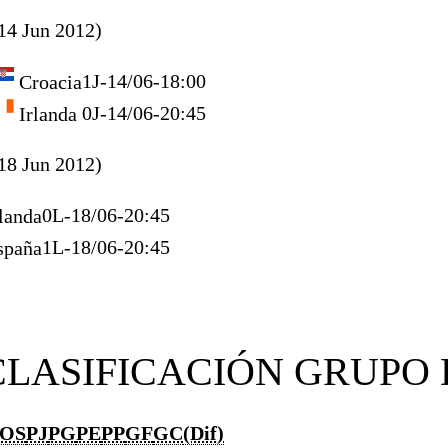
14 Jun 2012)
1
J-14/06-18:00
Croacia
0
J-14/06-20:45
Irlanda
18 Jun 2012)
0
L-18/06-20:45
landa
1
L-18/06-20:45
paña
CLASIFICACIÓN GRUPO 
OS
PJ
PG
PE
PP
GF
GC
(Dif)