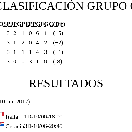
CLASIFICACIÓN GRUPO 
OS
PJ
PG
PE
PP
GF
GC
(Dif)
3
2
1
0
6
1
(+5)
3
1
2
0
4
2
(+2)
3
1
1
1
4
3
(+1)
3
0
0
3
1
9
(-8)
RESULTADOS
10 Jun 2012)
1
D-10/06-18:00
Italia
3
D-10/06-20:45
Croacia