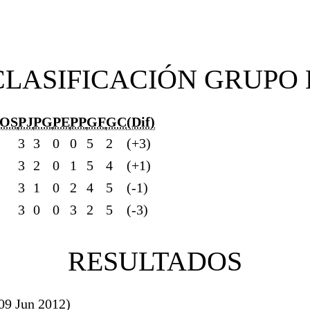
CLASIFICACIÓN GRUPO 
OS
PJ
PG
PE
PP
GF
GC
(Dif)
3
3
0
0
5
2
(+3)
3
2
0
1
5
4
(+1)
3
1
0
2
4
5
(-1)
3
0
0
3
2
5
(-3)
RESULTADOS
09 Jun 2012)