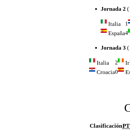
Jornada 2
(
1
Italia
4
España
Jornada 3
(
2
Italia
Ir
0
Croacia
Es
Clasificación
PT