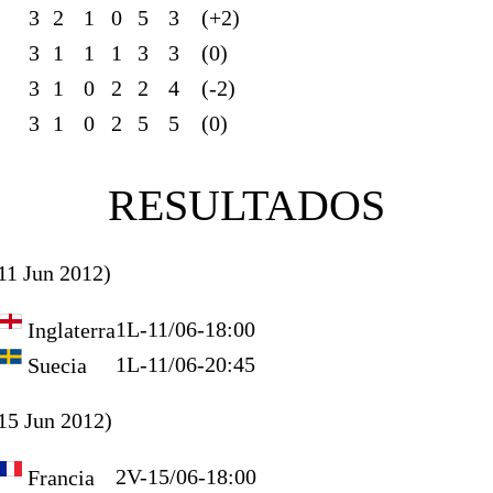
3
2
1
0
5
3
(+2)
3
1
1
1
3
3
(0)
3
1
0
2
2
4
(-2)
3
1
0
2
5
5
(0)
RESULTADOS
11 Jun 2012)
1
L-11/06-18:00
Inglaterra
1
L-11/06-20:45
Suecia
15 Jun 2012)
2
V-15/06-18:00
Francia