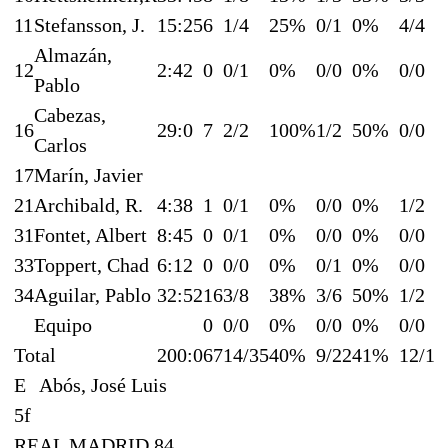
11
Stefansson, J.
15:25
6
1/4
25%
0/1
0%
4/4
Almazán,
12
2:42
0
0/1
0%
0/0
0%
0/0
Pablo
Cabezas,
16
29:0
7
2/2
100%
1/2
50%
0/0
Carlos
17
Marín, Javier
21
Archibald, R.
4:38
1
0/1
0%
0/0
0%
1/2
31
Fontet, Albert
8:45
0
0/1
0%
0/0
0%
0/0
33
Toppert, Chad
6:12
0
0/0
0%
0/1
0%
0/0
34
Aguilar, Pablo
32:52
16
3/8
38%
3/6
50%
1/2
Equipo
0
0/0
0%
0/0
0%
0/0
Total
200:0
67
14/35
40%
9/22
41%
12/14
E
Abós, José Luis
5f
REAL MADRID 84