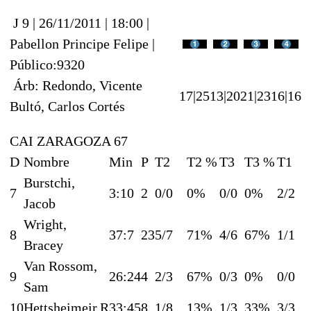
J 9 | 26/11/2011 | 18:00 |
Pabellon Principe Felipe |
Público:9320
Árb: Redondo, Vicente
17|25
13|20
21|23
16|16
Bultó, Carlos Cortés
CAI ZARAGOZA 67
D
Nombre
Min
P
T2
T2 %
T3
T3 %
T1
Burstchi,
7
3:10
2
0/0
0%
0/0
0%
2/2
Jacob
Wright,
8
37:7
23
5/7
71%
4/6
67%
1/1
Bracey
Van Rossom,
9
26:24
4
2/3
67%
0/3
0%
0/0
Sam
10
Hettsheimeir,R
33:45
8
1/8
13%
1/3
33%
3/3