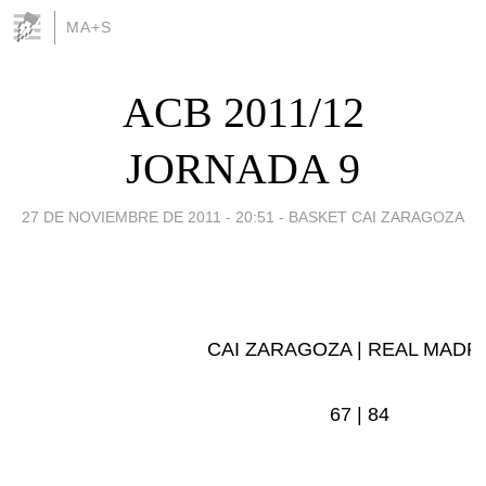
MA+S
ACB 2011/12
JORNADA 9
27 DE NOVIEMBRE DE 2011 - 20:51
-
BASKET CAI ZARAGOZA
CAI ZARAGOZA |
REAL MADR
67 |
84