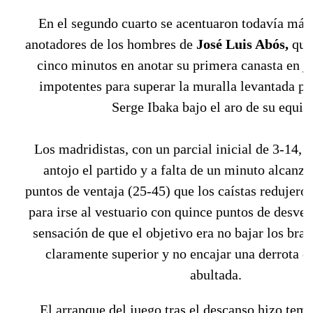
En el segundo cuarto se acentuaron todavía más
anotadores de los hombres de
José Luis Abós,
que
cinco minutos en anotar su primera canasta en j
impotentes para superar la muralla levantada po
Serge Ibaka bajo el aro de su equip
Los madridistas, con un parcial inicial de 3-14, 
antojo el partido y a falta de un minuto alcanza
puntos de ventaja (25-45) que los caístas redujeron 
para irse al vestuario con quince puntos de desven
sensación de que el objetivo era no bajar los braz
claramente superior y no encajar una derrota 
abultada.
El arranque del juego tras el descanso hizo teme