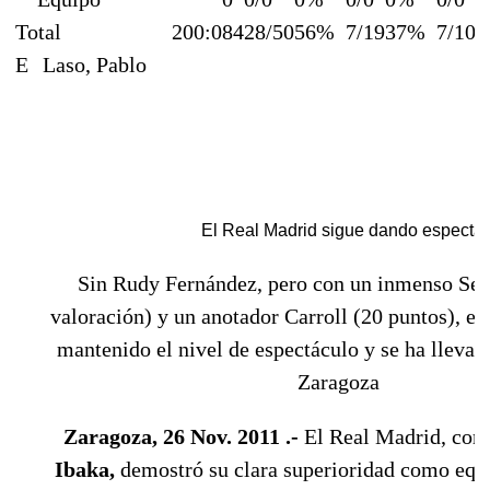
Total
200:0
84
28/50
56%
7/19
37%
7/10
E
Laso, Pablo
El Real Madrid sigue dando espectácu
Sin Rudy Fernández, pero con un inmenso Ser
valoración) y un anotador Carroll (20 puntos), e
mantenido el nivel de espectáculo y se ha llevado
Zaragoza
Zaragoza, 26 Nov. 2011 .-
El Real Madrid, con
Ibaka,
demostró su clara superioridad como equ