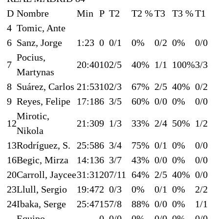
D
Nombre
Min
P
T2
T2 %
T3
T3 %
T1
4
Tomic, Ante
6
Sanz, Jorge
1:23
0
0/1
0%
0/2
0%
0/0
Pocius,
7
20:40
10
2/5
40%
1/1
100%
3/3
Martynas
8
Suárez, Carlos
21:53
10
2/3
67%
2/5
40%
0/2
9
Reyes, Felipe
17:18
6
3/5
60%
0/0
0%
0/0
Mirotic,
12
21:30
9
1/3
33%
2/4
50%
1/2
Nikola
13
Rodríguez, S.
25:58
6
3/4
75%
0/1
0%
0/0
16
Begic, Mirza
14:13
6
3/7
43%
0/0
0%
0/0
20
Carroll, Jaycee
31:31
20
7/11
64%
2/5
40%
0/0
23
Llull, Sergio
19:47
2
0/3
0%
0/1
0%
2/2
24
Ibaka, Serge
25:47
15
7/8
88%
0/0
0%
1/1
Equipo
0
0/0
0%
0/0
0%
0/0