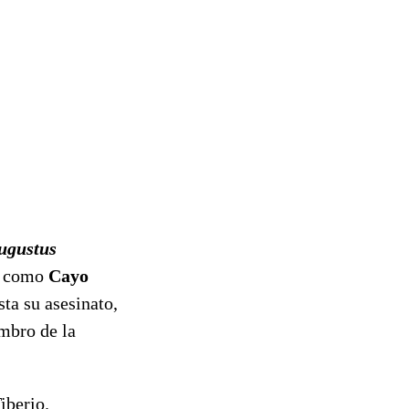
ugustus
do como
Cayo
ta su asesinato,
mbro de la
iberio.