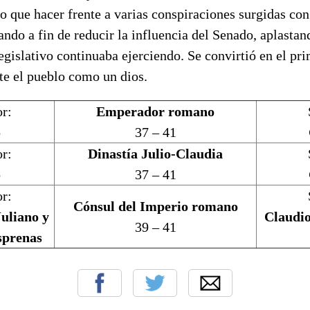
do que hacer frente a varias conspiraciones surgidas con
ando a fin de reducir la influencia del Senado, aplastan
egislativo continuaba ejerciendo. Se convirtió en el p
te el pueblo como un dios.
r:
Emperador romano
o
37 – 41
r:
Dinastía Julio-Claudia
o
37 – 41
r:
Cónsul del Imperio romano
uliano y
Claudio
39 – 41
sprenas