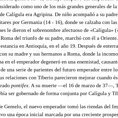
siderado como uno de los más grandes generales de la 
e Calígula era Agripina. De niño acompañó a su padre
itares por Germania (14 - 16), donde se calzaba con la
nes le dieron el sobrenombre afectuoso de «Calígula» («
n Roma del triunfo de su padre, marchó con él a Orient
estancia en Antioquía, en el año 19. Después de enterra
 con su madre y sus hermanos a Roma, donde la incomo
ba en el emperador degeneró en una enemistad, causant
de una serie de parientes del futuro emperador entre l
Sus relaciones con Tiberio parecieron mejorar cuando ést
brado
pontifex
. A su muerte —el 16 de marzo de 37—, T
ebía ser gobernado de forma conjunta por Calígula y T
de Gemelo, el nuevo emperador tomó las riendas del Im
uvo una época inicial marcada por una creciente prospe