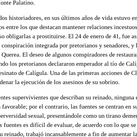
onte Palatino.
os historiadores, en sus últimos años de vida estuvo e
os entre los que destacan mantener relaciones incestuo
o obligarlas a prostituirse. El 24 de enero de 41, fue a
 conspiración integrada por pretorianos y senadores, y 
o Querea. El deseo de algunos conspiradores de restaura
ndo los pretorianos declararon emperador al tío de Calí
esinato de Calígula. Una de las primeras acciones de 
enar la ejecución de los asesinos de su sobrino.
ntes supervivientes que describan su reinado, ninguna d
 favorable; por el contrario, las fuentes se centran en s
perversidad sexual, presentándole como un tirano deme
as fuentes es difícil de evaluar, de acuerdo con lo que s
su reinado, trabajó incansablemente a fin de aumentar l