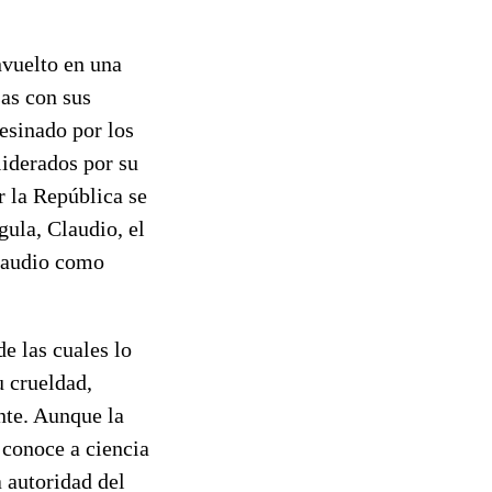
nvuelto en una
sas con sus
sesinado por los
liderados por su
r la República se
gula, Claudio, el
Claudio como
e las cuales lo
u crueldad,
nte. Aunque la
e conoce a ciencia
a autoridad del