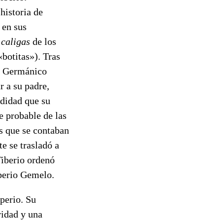
historia de
 en sus
s
caligas
de los
botitas»). Tras
e. Germánico
r a su padre,
didad que su
e probable de las
os que se contaban
e se trasladó a
iberio ordenó
iberio Gemelo.
perio. Su
ridad y una