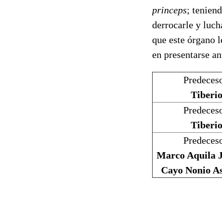
princeps
; tenien
derrocarle y luch
que este órgano l
en presentarse an
Predeceso
Tiberi
Predeceso
Tiberi
Predeceso
Marco Aquila J
Cayo Nonio A