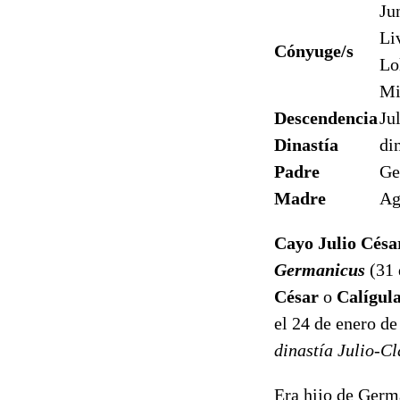
Ju
Li
Cónyuge/s
Lo
Mi
Descendencia
Ju
Dinastía
di
Padre
Ge
Madre
Ag
Cayo Julio Cés
Germanicus
(31 
César
o
Calígul
el 24 de enero d
dinastía Julio-C
Era hijo de Germá