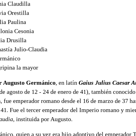
nia Claudilla
via Orestilla
lia Paulina
lonia Cesonia
lia Drusilla
nastía Julio-Claudia
rmánico
ripina la mayor
ar Augusto Germánico
, en latín
Gaius Julius Caesar A
de agosto de 12 - 24 de enero de 41), también conoci
a
, fue emperador romano desde el 16 de marzo de 37 has
e 41. Fue el tercer emperador del Imperio romano y mie
laudia
, instituida por Augusto.
nico, quien a su vez era hijo adoptivo del emperador T