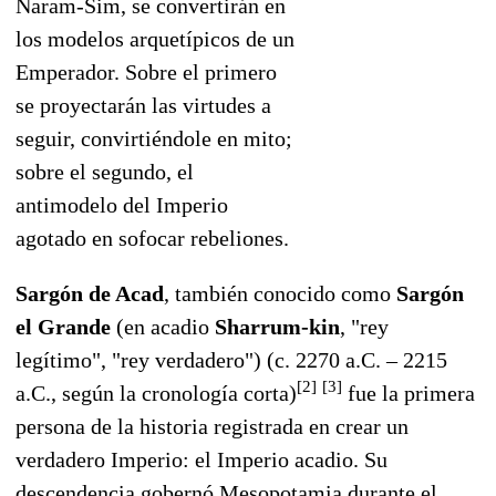
Naram-Sim, se convertirán en
los modelos arquetípicos de un
Emperador. Sobre el primero
se proyectarán las virtudes a
seguir, convirtiéndole en mito;
sobre el segundo, el
antimodelo del Imperio
agotado en sofocar rebeliones.
Sargón de Acad
, también conocido como
Sargón
el Grande
(en acadio
Sharrum-kin
, "rey
legítimo", "rey verdadero") (c. 2270 a.C. – 2215
[
2
]
[
3
]
a.C., según la cronología corta)
fue la primera
persona de la historia registrada en crear un
verdadero Imperio: el Imperio acadio. Su
descendencia gobernó Mesopotamia durante el