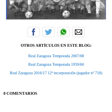
OTROS ARTÍCULOS EN ESTE BLOG:
Real Zaragoza Temporada 2007/08
Real Zaragoza Temporada 1959/60
Real Zaragoza 2016/17 12ª incorporación (jugador nº 718)
0 COMENTARIOS