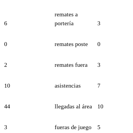
remates a
6
portería
3
0
remates poste
0
2
remates fuera
3
10
asistencias
7
44
llegadas al área
10
3
fueras de juego
5