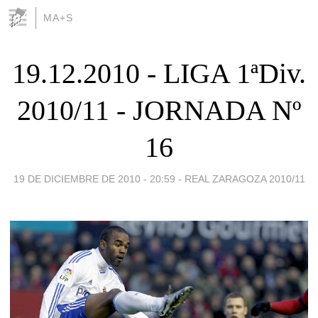
MA+S
19.12.2010 - LIGA 1ªDiv.
2010/11 - JORNADA Nº
16
19 DE DICIEMBRE DE 2010 - 20:59
-
REAL ZARAGOZA 2010/11