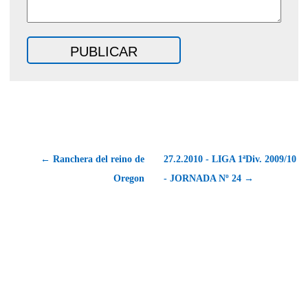
← Ranchera del reino de
27.2.2010 - LIGA 1ªDiv. 2009/10
Oregon
- JORNADA Nº 24 →