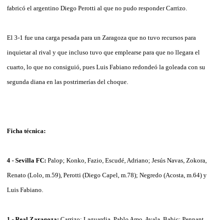
fabricó el argentino Diego Perotti al que no pudo responder Carrizo.
El 3-1 fue una carga pesada para un Zaragoza que no tuvo recursos para
inquietar al rival y que incluso tuvo que emplearse para que no llegara el
cuarto, lo que no consiguió, pues Luis Fabiano redondeó la goleada con su
segunda diana en las postrimerías del choque.
Ficha técnica:
4 - Sevilla FC:
Palop; Konko, Fazio, Escudé, Adriano; Jesús Navas, Zokora,
Renato (Lolo, m.59), Perotti (Diego Capel, m.78); Negredo (Acosta, m.64) y
Luis Fabiano.
1 - Real Zaragoza:
Carrizo; Laguardia, Pablo Amo, Ayala, Babic; Pennant