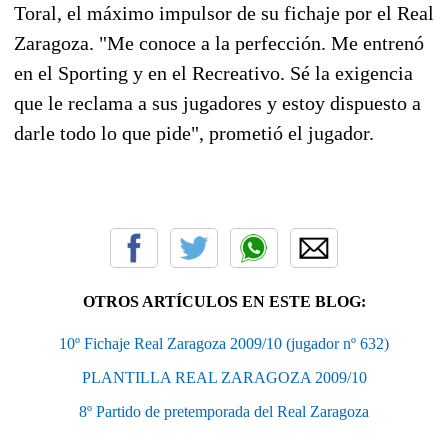
Toral, el máximo impulsor de su fichaje por el Real
Zaragoza. "Me conoce a la perfección. Me entrenó
en el Sporting y en el Recreativo. Sé la exigencia
que le reclama a sus jugadores y estoy dispuesto a
darle todo lo que pide", prometió el jugador.
OTROS ARTÍCULOS EN ESTE BLOG:
10º Fichaje Real Zaragoza 2009/10 (jugador nº 632)
PLANTILLA REAL ZARAGOZA 2009/10
8º Partido de pretemporada del Real Zaragoza