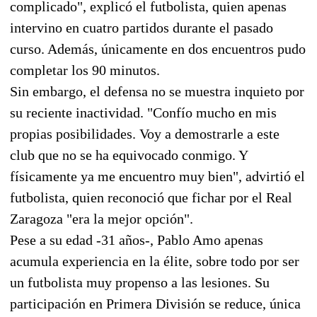
complicado", explicó el futbolista, quien apenas
intervino en cuatro partidos durante el pasado
curso. Además, únicamente en dos encuentros pudo
completar los 90 minutos.
Sin embargo, el defensa no se muestra inquieto por
su reciente inactividad. "Confío mucho en mis
propias posibilidades. Voy a demostrarle a este
club que no se ha equivocado conmigo. Y
físicamente ya me encuentro muy bien", advirtió el
futbolista, quien reconoció que fichar por el Real
Zaragoza "era la mejor opción".
Pese a su edad -31 años-, Pablo Amo apenas
acumula experiencia en la élite, sobre todo por ser
un futbolista muy propenso a las lesiones. Su
participación en Primera División se reduce, única