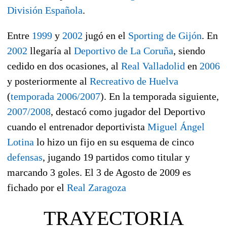
División Española
.
Entre
1999
y
2002
jugó en el
Sporting de Gijón
. En
2002
llegaría al
Deportivo de La Coruña
, siendo
cedido en dos ocasiones, al
Real Valladolid
en
2006
y posteriormente al
Recreativo de Huelva
(
temporada 2006/2007
). En la temporada siguiente,
2007/2008
, destacó como jugador del Deportivo
cuando el entrenador deportivista
Miguel Ángel
Lotina
lo hizo un fijo en su esquema de cinco
defensas
, jugando 19 partidos como titular y
marcando 3 goles. El 3 de Agosto de 2009 es
fichado por el
Real Zaragoza
TRAYECTORIA