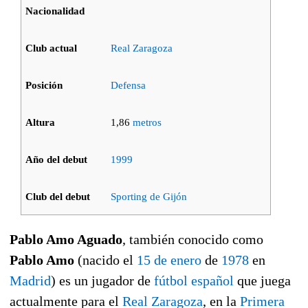
Nacionalidad
Club actual
Real Zaragoza
Posición
Defensa
Altura
1,86
metros
Año del debut
1999
Club del debut
Sporting de Gijón
Pablo Amo Aguado
, también conocido como
Pablo Amo
(nacido el
15 de enero
de
1978
en
Madrid
) es un jugador de
fútbol
español
que juega
actualmente para el
Real Zaragoza
, en la
Primera