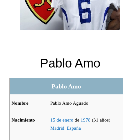
Pablo Amo
Pablo Amo
Nombre
Pablo Amo Aguado
Nacimiento
15 de enero
de
1978
(31 años)
Madrid
,
España